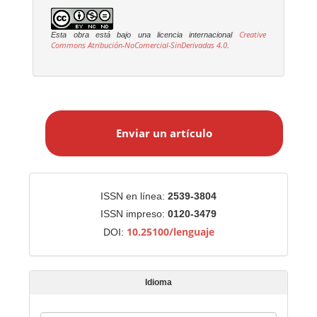
Creative
Esta obra está bajo una licencia internacional
Commons Atribución-NoComercial-SinDerivadas 4.0
.
E
n
Enviar un artículo
v
i
a
r
Identificadores
ISSN en línea:
2539-3804
u
ISSN impreso:
0120-3479
n
10.25100/lenguaje
DOI:
a
r
t
Idioma
í
c