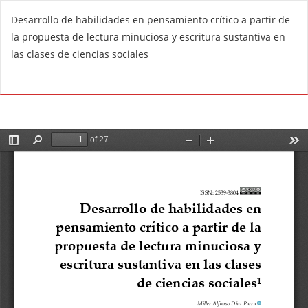
V
Desarrollo de habilidades en pensamiento crítico a partir de
o
la propuesta de lectura minuciosa y escritura sustantiva en
l
las clases de ciencias sociales
v
e
De
D
r
e
a
s
l
c
o
a
s
r
d
g
e
a
t
r
a
P
l
D
l
F
e
s