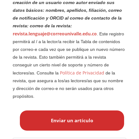
creación de un usuario como autor enviado sus
datos básicos: nombres, apellidos, filiación, correo
de notificación y ORCID al correo de contacto de la
revista: correo de la revista:
revista.lenguaje@correounivalle.edu.co
. Este registro
permitirá al / a la lector/a recibir la Tabla de contenidos
por correo-e cada vez que se publique un nuevo número
de la revista. Esto también permitirá a la revista
conseguir un cierto nivel de soporte y número de
Política de Privacidad
lectores/as. Consulte la
de la
revista, que asegura a los/as lectores/as que su nombre
y dirección de correo-e no serán usados para otros
propósitos.
E
n
Enviar un artículo
v
i
a