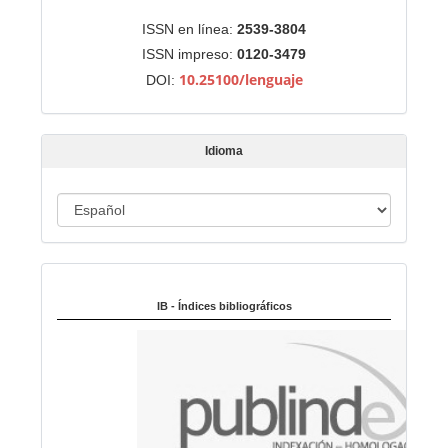
r
Identificadores
ISSN en línea:
2539-3804
u
ISSN impreso:
0120-3479
n
10.25100/lenguaje
DOI:
a
r
t
Idioma
í
c
u
I
l
d
o
i
Indexado en:
o
m
IB - Índices bibliográficos
a