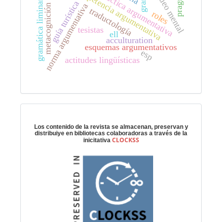
bloqueo mental
competencia argumentativa
práctica argumentativa
gramática liminar
guía turística
norma argumentativa
metacognición
traductología
roles
tesistas
ell
acculturation
esquemas argumentativos
esp
actitudes lingüísticas
Preservación digital
Los contenido de la revista se almacenan, preservan y
distribuiye en bibliotecas colaboradoras a través de la
CLOCKSS
inicitativa