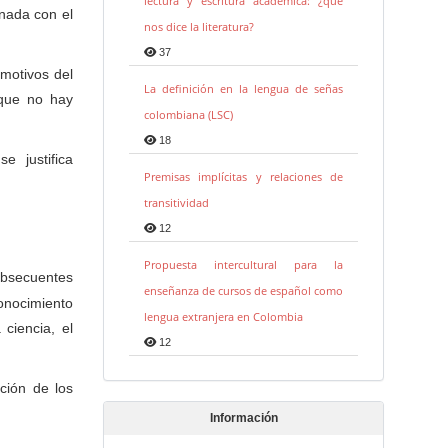
lectura y escritura académica: ¿qué
onada con el
nos dice la literatura?
37
 motivos del
La definición en la lengua de señas
 que no hay
colombiana (LSC)
18
e justifica
Premisas implícitas y relaciones de
transitividad
12
Propuesta intercultural para la
ubsecuentes
enseñanza de cursos de español como
onocimiento
lengua extranjera en Colombia
 ciencia, el
12
ción de los
Información