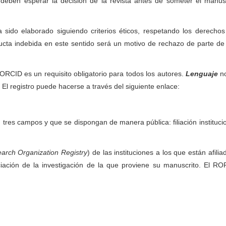
s deben esperar la decisión de la revista antes de someter el manus
 sido elaborado siguiendo criterios éticos, respetando los derechos
nducta indebida en este sentido será un motivo de rechazo de parte de 
 ORCID es un requisito obligatorio para todos los autores.
Lenguaje
no
l registro puede hacerse a través del siguiente enlace:
n tres campos y que se dispongan de manera pública: filiación instituci
arch Organization Registry
) de las instituciones a los que están afilia
iación de la investigación de la que proviene su manuscrito. El R