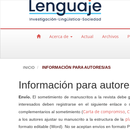
Salto rápido al contenido de la página
Navegación principal
Contenido principal
Barra lateral
Acerca de
Actual
Archivos
P
INICIO
INFORMACIÓN PARA AUTORES/AS
Información para autore
Envío.
El sometimiento de manuscritos a la revista debe 
interesados deben registrarse en el siguiente enlace o 
Carta de compromiso
C
complementarios al sometimiento (
,
pl
a los autores ajustar su manuscrito a la estructura de la
formato editable (Word). No se aceptan envíos en formato 