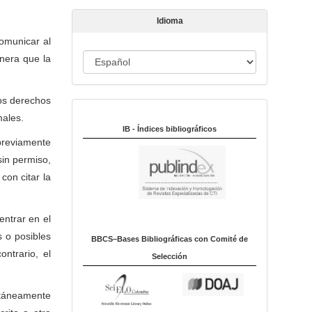
t
Idioma
í
c
comunicar al
u
anera que la
I
l
d
o
i
yos derechos
Indexado en:
o
males.
m
IB - Índices bibliográficos
 previamente
a
sin permiso,
con citar la
ntrar en el
s o posibles
BBCS–Bases Bibliográficas con Comité de
ntrario, el
Selección
ltáneamente