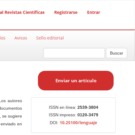
al Revistas Científicas
Registrarse
Entrar
íos
Avisos
Sello editorial
Buscar
E
n
Enviar un artículo
v
i
a
Los autores
r
Identificadores
ISSN en línea:
2539-3804
 documentos
u
ISSN impreso:
0120-3479
 se sugiere
n
10.25100/lenguaje
DOI:
a
 enviado en
r