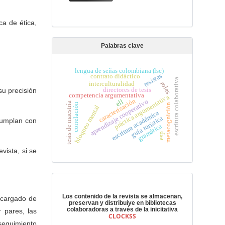
ca de ética,
Palabras clave
lengua de señas colombiana (lsc)
tesistas
contrato didáctico
escritura colaborativa
interculturalidad
roles
directores de tesis
su precisión
competencia argumentativa
práctica argumentativa
caracterización
aprendizaje cooperativo
ell
tesis de maestría
correlación
metacognición
bloqueo mental
escritura académica
guía turística
 cumplan con
gramática
esp
vista, si se
Preservación digital
Los contenido de la revista se almacenan,
ncargado de
preservan y distribuiye en bibliotecas
colaboradoras a través de la inicitativa
r pares, las
CLOCKSS
 seguimiento