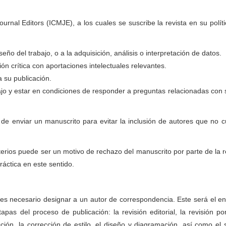
urnal Editors (ICMJE), a los cuales se suscribe la revista en su políti
eño del trabajo, o a la adquisición, análisis o interpretación de datos.
ión crítica con aportaciones intelectuales relevantes.
a su publicación.
ajo y estar en condiciones de responder a preguntas relacionadas con 
 de enviar un manuscrito para evitar la inclusión de autores que no
terios puede ser un motivo de rechazo del manuscrito por parte de la re
ráctica en este sentido.
es necesario designar a un autor de correspondencia. Este será el e
as del proceso de publicación: la revisión editorial, la revisión po
ión, la corrección de estilo, el diseño y diagramación, así como el