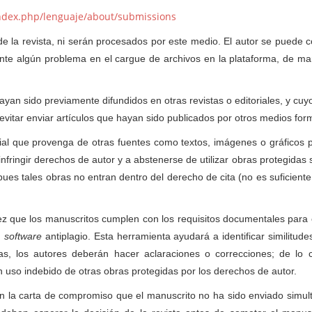
/index.php/lenguaje/about/submissions
e la revista, ni serán procesados por este medio. El autor se puede 
sente algún problema en el cargue de archivos en la plataforma, de m
hayan sido previamente difundidos en otras revistas o editoriales, y cu
itar enviar artículos que hayan sido publicados por otros medios for
rial que provenga de otras fuentes como textos, imágenes o gráficos
nfringir derechos de autor y a abstenerse de utilizar obras protegidas 
ues tales obras no entran dentro del derecho de cita (no es suficiente 
 que los manuscritos cumplen con los requisitos documentales para e
n
software
antiplagio. Esta herramienta ayudará a identificar similitude
s, los autores deberán hacer aclaraciones o correcciones; de lo co
n uso indebido de otras obras protegidas por los derechos de autor.
n la carta de compromiso que el manuscrito no ha sido enviado simu