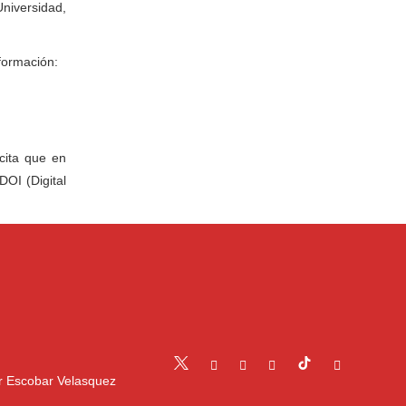
Universidad,
formación:
icita que en
DOI (Digital
r Escobar Velasquez