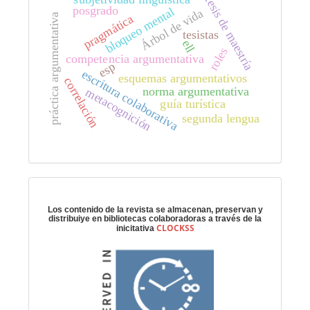
tesis de maestría
posgrado
bloqueo mental
Árbol de vida
práctica argumentativa
pragmática
tesistas
ell
roles
competencia argumentativa
esp
escritura colaborativa
esquemas argumentativos
correlación
norma argumentativa
metacognición
guía turística
segunda lengua
Preservación digital
Los contenido de la revista se almacenan, preservan y
distribuiye en bibliotecas colaboradoras a través de la
CLOCKSS
inicitativa