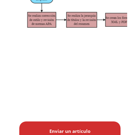
E
n
Enviar un artículo
v