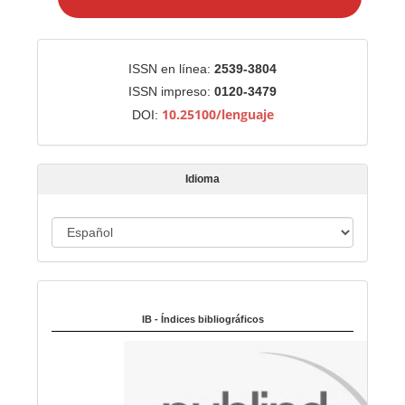
i
a
r
Identificadores
ISSN en línea:
2539-3804
u
ISSN impreso:
0120-3479
n
10.25100/lenguaje
DOI:
a
r
t
Idioma
í
c
u
I
l
d
o
i
Indexado en:
o
m
IB - Índices bibliográficos
a