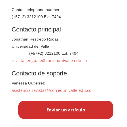
Contact telephone number:
(+57+2) 3212100 Ext. 7494
Contacto principal
Jonathan Restrepo Rodas
Universidad del Valle
(+57+2) 3212100 Ext. 7494
Teléfono
revista.lenguaje@correounivalle.edu.co
Contacto de soporte
Vanessa Gutiérrez
asistencia.revistas@correounivalle.edu.co
E
n
Enviar un artículo
v
i
a