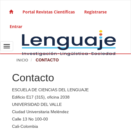
Salto rápido al contenido de la página
Navegación principal
Portal Revistas Científicas
Registrarse
Contenido principal
Barra lateral
Entrar
Toggle navigation
INICIO
CONTACTO
Contacto
ESCUELA DE CIENCIAS DEL LENGUAJE
Edificio E17 (315), oficina 2038
UNIVERSIDAD DEL VALLE
Ciudad Universitaria Meléndez
Calle 13 No 100-00
Cali-Colombia