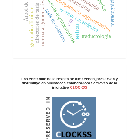
caracterización
Árbol de vida
gramática
esquemas argumentativos
metacognición
competencia argumentativa
norma argumentativa
directores de tesis
escritura académica
gramática liminar
tesis de maestría
esp
tesistas
traductología
Preservación digital
Los contenido de la revista se almacenan, preservan y
distribuiye en bibliotecas colaboradoras a través de la
CLOCKSS
inicitativa