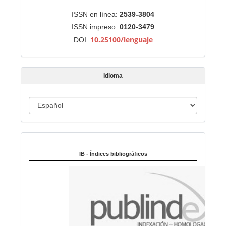
r
Identificadores
ISSN en línea:
2539-3804
u
ISSN impreso:
0120-3479
n
10.25100/lenguaje
DOI:
a
r
t
Idioma
í
c
u
I
l
d
o
i
Indexado en:
o
m
IB - Índices bibliográficos
a