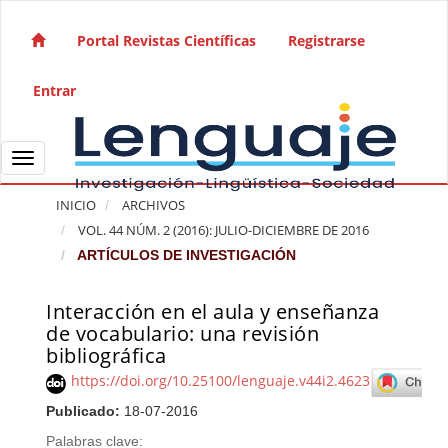
Salto rápido al contenido de la página
Navegación principal
Portal Revistas Científicas
Registrarse
Contenido principal
Barra lateral
Entrar
Toggle navigation
INICIO
ARCHIVOS
VOL. 44 NÚM. 2 (2016): JULIO-DICIEMBRE DE 2016
ARTÍCULOS DE INVESTIGACIÓN
Interacción en el aula y enseñanza
Barra lateral del artículo
de vocabulario: una revisión
bibliográfica
https://doi.org/10.25100/lenguaje.v44i2.4623
Publicado:
18-07-2016
Palabras clave: