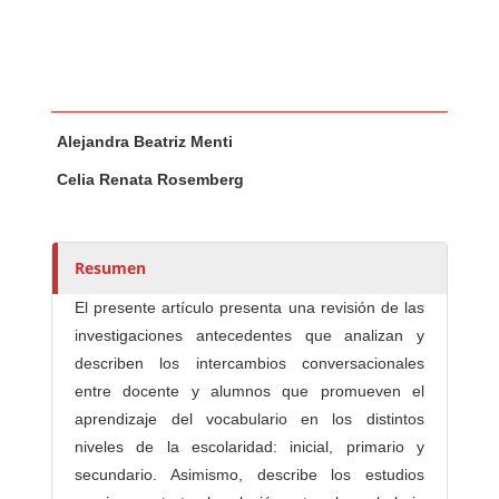
Contenido principal del artículo
A
Alejandra Beatriz Menti
u
t
Celia Renata Rosemberg
o
r
e
Resumen
s
/
El presente artículo presenta una revisión de las
a
investigaciones antecedentes que analizan y
s
describen los intercambios conversacionales
entre docente y alumnos que promueven el
aprendizaje del vocabulario en los distintos
niveles de la escolaridad: inicial, primario y
secundario. Asimismo, describe los estudios