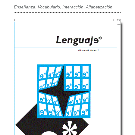
Enseñanza
,
Vocabulario
,
Interacción
,
Alfabetización