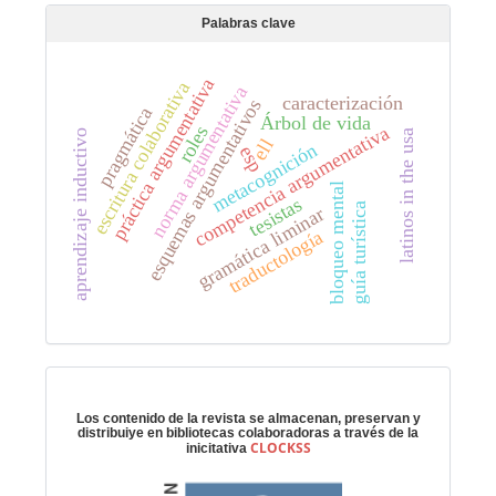
Palabras clave
práctica argumentativa
escritura colaborativa
norma argumentativa
caracterización
esquemas argumentativos
pragmática
Árbol de vida
competencia argumentativa
roles
latinos in the usa
aprendizaje inductivo
ell
metacognición
esp
bloqueo mental
tesistas
guía turística
gramática liminar
traductología
Preservación digital
Los contenido de la revista se almacenan, preservan y
distribuiye en bibliotecas colaboradoras a través de la
CLOCKSS
inicitativa