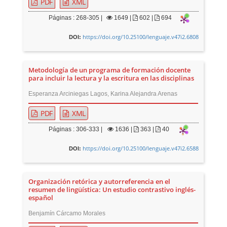
PDF
XML
Páginas : 268-305 |
1649
|
602 |
694
https://doi.org/10.25100/lenguaje.v47i2.6808
DOI:
Metodología de un programa de formación docente
para incluir la lectura y la escritura en las disciplinas
Esperanza Arciniegas Lagos, Karina Alejandra Arenas
PDF
XML
Páginas : 306-333 |
1636
|
363 |
40
https://doi.org/10.25100/lenguaje.v47i2.6588
DOI:
Organización retórica y autorreferencia en el
resumen de lingüística: Un estudio contrastivo inglés-
español
Benjamín Cárcamo Morales