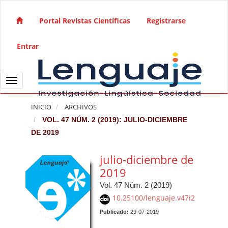
Salto rápido al contenido de la página
Navegación principal
Portal Revistas Científicas
Registrarse
Contenido principal
Barra lateral
Entrar
Toggle navigation
INICIO
ARCHIVOS
VOL. 47 NÚM. 2 (2019): JULIO-DICIEMBRE
DE 2019
julio-diciembre de
2019
Vol. 47 Núm. 2 (2019)
10.25100/lenguaje.v47i2
Publicado:
29-07-2019