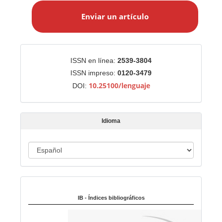
n
Enviar un artículo
v
i
a
r
Identificadores
ISSN en línea:
2539-3804
u
ISSN impreso:
0120-3479
n
10.25100/lenguaje
DOI:
a
r
t
Idioma
í
c
u
I
l
d
o
i
Indexado en:
o
m
IB - Índices bibliográficos
a