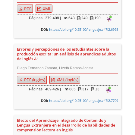
PDF
XML
Páginas : 379-408 |
643
|
249 |
190
https://doi.org/10.25100/lenguaje.v47i2.6998
DOI:
Errores y percepciones de los estudiantes sobre la
producción escrita: un análisis de aprendices adultos
de inglés A1
Diego Fernando Zamora, Lizeth Ramos Acosta
PDF (Inglés)
XML (Inglés)
Páginas : 409-426 |
885
|
317 |
13
https://doi.org/10.25100/lenguaje.v47i2.7709
DOI:
Efecto del Aprendizaje Integrado de Contenido y
Lengua Extranjera en el desarrollo de habilidades de
comprensión lectora en inglés