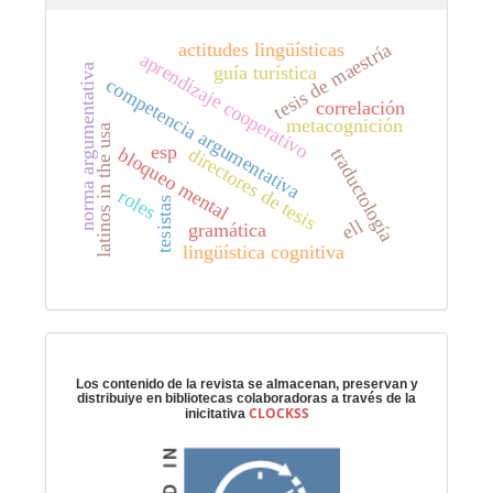
tesis de maestría
actitudes lingüísticas
aprendizaje cooperativo
guía turística
norma argumentativa
competencia argumentativa
correlación
metacognición
latinos in the usa
esp
directores de tesis
bloqueo mental
traductología
roles
tesistas
ell
gramática
lingüística cognitiva
Preservación digital
Los contenido de la revista se almacenan, preservan y
distribuiye en bibliotecas colaboradoras a través de la
CLOCKSS
inicitativa