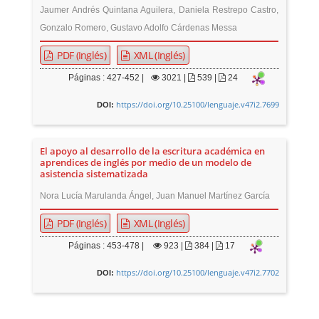
Jaumer Andrés Quintana Aguilera, Daniela Restrepo Castro,
Gonzalo Romero, Gustavo Adolfo Cárdenas Messa
PDF (Inglés)
XML (Inglés)
Páginas : 427-452 |
3021
|
539 |
24
https://doi.org/10.25100/lenguaje.v47i2.7699
DOI:
El apoyo al desarrollo de la escritura académica en
aprendices de inglés por medio de un modelo de
asistencia sistematizada
Nora Lucía Marulanda Ángel, Juan Manuel Martínez García
PDF (Inglés)
XML (Inglés)
Páginas : 453-478 |
923
|
384 |
17
https://doi.org/10.25100/lenguaje.v47i2.7702
DOI:
E