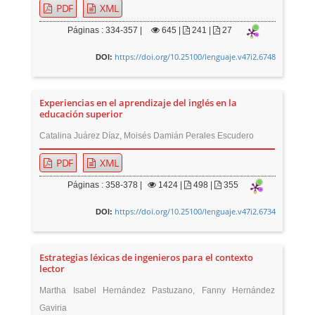
PDF
XML
Páginas : 334-357 |
645
|
241 |
27
https://doi.org/10.25100/lenguaje.v47i2.6748
DOI:
Experiencias en el aprendizaje del inglés en la
educación superior
Catalina Juárez Díaz, Moisés Damián Perales Escudero
PDF
XML
Páginas : 358-378 |
1424
|
498 |
355
https://doi.org/10.25100/lenguaje.v47i2.6734
DOI:
Estrategias léxicas de ingenieros para el contexto
lector
Martha Isabel Hernández Pastuzano, Fanny Hernández
Gaviria