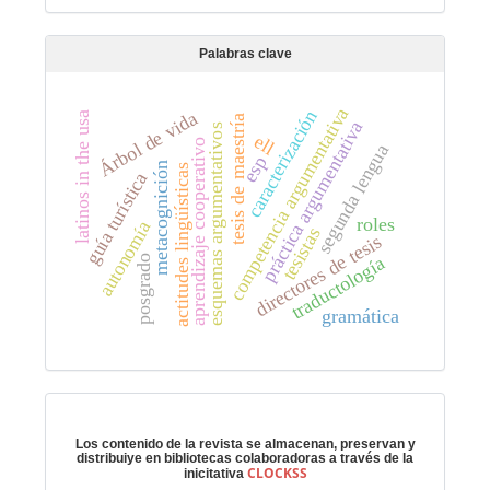
Palabras clave
competencia argumentativa
caracterización
Árbol de vida
latinos in the usa
tesis de maestría
práctica argumentativa
esquemas argumentativos
ell
aprendizaje cooperativo
segunda lengua
esp
metacognición
actitudes lingüísticas
guía turística
roles
autonomía
tesistas
directores de tesis
traductología
posgrado
gramática
Preservación digital
Los contenido de la revista se almacenan, preservan y
distribuiye en bibliotecas colaboradoras a través de la
CLOCKSS
inicitativa