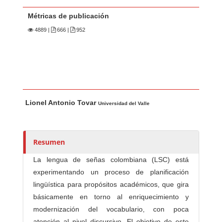
Métricas de publicación
4889
|
666 |
952
Contenido principal del artículo
A
Lionel Antonio Tovar
u
Universidad del Valle
t
o
r
Resumen
e
La lengua de señas colombiana (LSC) está
s
experimentando un proceso de planificación
/
lingüística para propósitos académicos, que gira
a
básicamente en torno al enriquecimiento y
s
modernización del vocabulario, con poca
atención al nivel discursivo. El objetivo de este