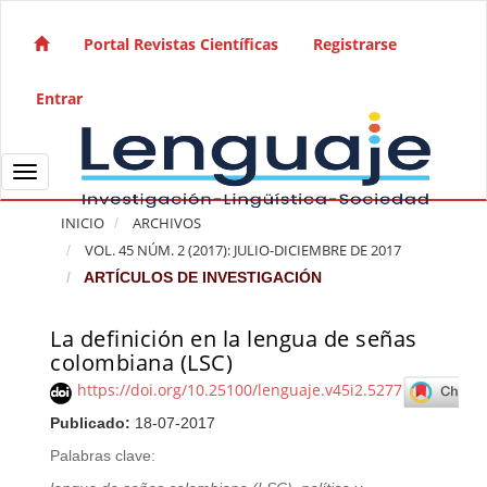
Salto rápido al contenido de la página
Navegación principal
Portal Revistas Científicas
Registrarse
Contenido principal
Barra lateral
Entrar
Toggle navigation
INICIO
ARCHIVOS
VOL. 45 NÚM. 2 (2017): JULIO-DICIEMBRE DE 2017
ARTÍCULOS DE INVESTIGACIÓN
La definición en la lengua de señas
Barra lateral del artículo
colombiana (LSC)
https://doi.org/10.25100/lenguaje.v45i2.5277
Publicado:
18-07-2017
Palabras clave: