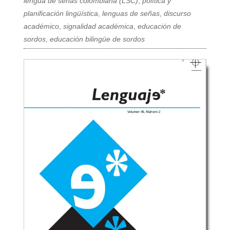
lengua de señas colombiana (LSC)
,
política y
planificación lingüística
,
lenguas de señas
,
discurso
académico
,
signalidad académica
,
educación de
sordos
,
educación bilingüe de sordos