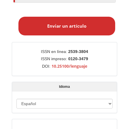
E
n
Enviar un artículo
v
i
a
r
Identificadores
ISSN en línea:
2539-3804
u
ISSN impreso:
0120-3479
n
10.25100/lenguaje
DOI:
a
r
t
Idioma
í
c
u
I
l
d
o
i
Indexado en:
o