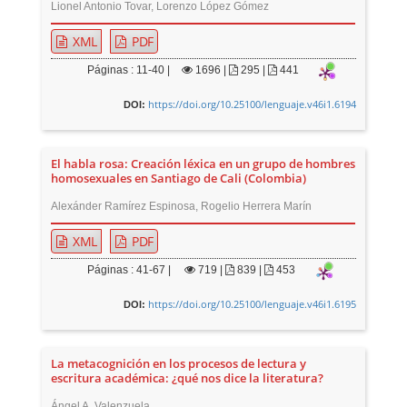
Lionel Antonio Tovar, Lorenzo López Gómez
XML
PDF
Páginas : 11-40 |
1696
|
295 |
441
https://doi.org/10.25100/lenguaje.v46i1.6194
DOI:
El habla rosa: Creación léxica en un grupo de hombres
homosexuales en Santiago de Cali (Colombia)
Alexánder Ramírez Espinosa, Rogelio Herrera Marín
XML
PDF
Páginas : 41-67 |
719
|
839 |
453
https://doi.org/10.25100/lenguaje.v46i1.6195
DOI:
La metacognición en los procesos de lectura y
escritura académica: ¿qué nos dice la literatura?
Ángel A. Valenzuela