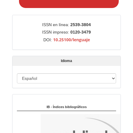
i
a
r
Identificadores
ISSN en línea:
2539-3804
u
ISSN impreso:
0120-3479
n
10.25100/lenguaje
DOI:
a
r
t
Idioma
í
c
u
I
l
d
o
i
Indexado en:
o
m
IB - Índices bibliográficos
a