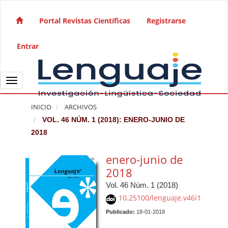
Salto rápido al contenido de la página
Navegación principal
Portal Revistas Científicas
Registrarse
Contenido principal
Barra lateral
Entrar
Toggle navigation
INICIO
ARCHIVOS
VOL. 46 NÚM. 1 (2018): ENERO-JUNIO DE
2018
enero-junio de
2018
Vol. 46 Núm. 1 (2018)
10.25100/lenguaje.v46i1
Publicado:
18-01-2018