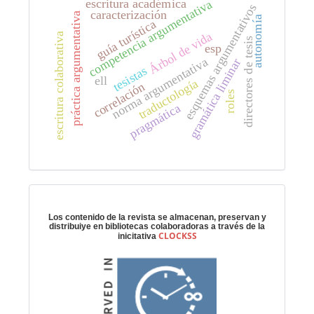
escritura académica
competencia argumentativa
esquemas argumentativos
caracterización
práctica argumentativa
autonomía
guía turística
Árbol de vida
escritura colaborativa
directores de tesis
esp
norma argumentativa
gramática liminar
tesistas
ell
traductología
correlación
roles
pragmática
Preservación digital
Los contenido de la revista se almacenan, preservan y
distribuiye en bibliotecas colaboradoras a través de la
CLOCKSS
inicitativa