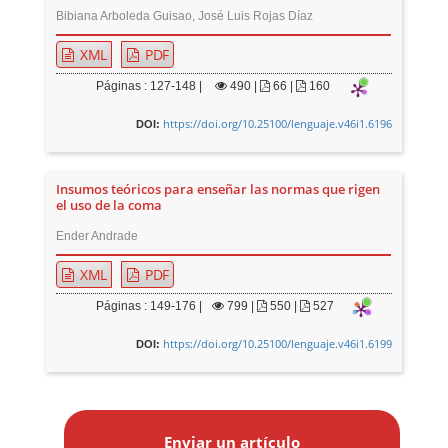
Bibiana Arboleda Guisao, José Luis Rojas Díaz
XML
PDF
Páginas : 127-148 |
490
|
66 |
160
https://doi.org/10.25100/lenguaje.v46i1.6196
DOI:
Insumos teóricos para enseñar las normas que rigen
el uso de la coma
Ender Andrade
XML
PDF
Páginas : 149-176 |
799
|
550 |
527
https://doi.org/10.25100/lenguaje.v46i1.6199
DOI:
E
n
Enviar un artículo
v