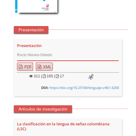
Presentación
Presentación
Rocío Nieves-Oviedo
PDF
XML
311
|
165 |
17
https://doi.org/10.25100/lenguaje.v46i1.6200
DOI:
Artículos de investigación
La clasificación en la lengua de señas colombiana
(LSC)