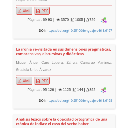
XML
PDF
Páginas : 69-93 |
3570
|
1005 |
729
https://doi.org/10.25100/lenguaje.v46i1.6197
DOI:
La ironía re-visitada en sus dimensiones pragmáticas,
comprensivas, discursivas y didácticas
Miguel Ángel Caro Lopera, Zahyra Camargo Martínez,
Graciela Uribe Álvarez
XML
PDF
Páginas : 95-126 |
1125
|
144 |
352
https://doi.org/10.25100/lenguaje.v46i1.6198
DOI:
Análisis léxico sobre la opacidad ortográfica de una
crónica de indias: el caso del verbo haber