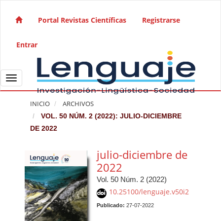
Salto rápido al contenido de la página
Navegación principal
Portal Revistas Científicas
Registrarse
Contenido principal
Barra lateral
Entrar
Toggle navigation
INICIO
ARCHIVOS
VOL. 50 NÚM. 2 (2022): JULIO-DICIEMBRE
DE 2022
julio-diciembre de
2022
Vol. 50 Núm. 2 (2022)
10.25100/lenguaje.v50i2
Publicado:
27-07-2022