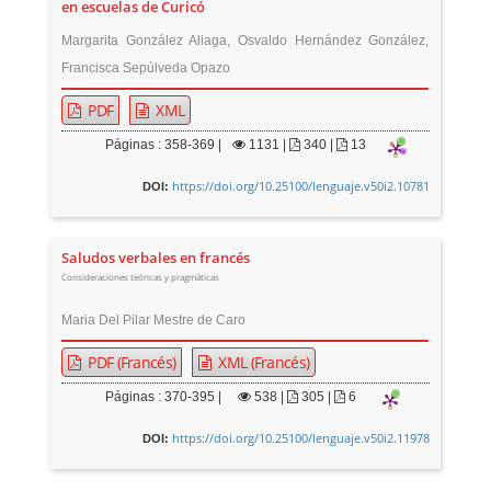
en escuelas de Curicó
Margarita González Aliaga, Osvaldo Hernández González,
Francisca Sepúlveda Opazo
PDF
XML
Páginas : 358-369 |
1131
|
340 |
13
https://doi.org/10.25100/lenguaje.v50i2.10781
DOI:
Saludos verbales en francés
Consideraciones teóricas y pragmáticas
Maria Del Pilar Mestre de Caro
PDF (Francés)
XML (Francés)
Páginas : 370-395 |
538
|
305 |
6
https://doi.org/10.25100/lenguaje.v50i2.11978
DOI: