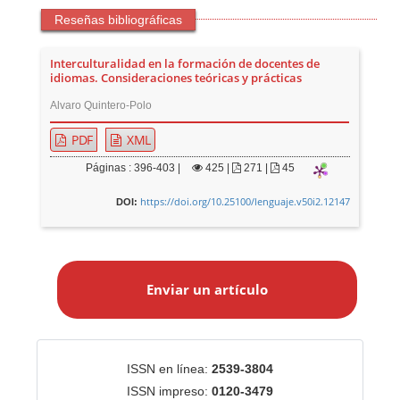
Reseñas bibliográficas
Interculturalidad en la formación de docentes de
idiomas. Consideraciones teóricas y prácticas
Alvaro Quintero-Polo
PDF
XML
Páginas : 396-403 |
425
|
271 |
45
https://doi.org/10.25100/lenguaje.v50i2.12147
DOI:
E
n
Enviar un artículo
v
i
a
r
Identificadores
ISSN en línea:
2539-3804
u
ISSN impreso:
0120-3479
n