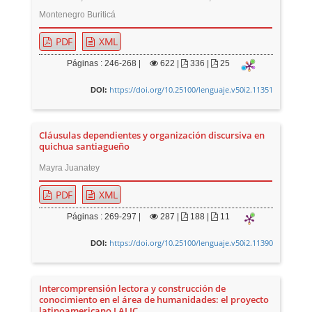
Montenegro Buriticá
PDF
XML
Páginas : 246-268 |
622
|
336 |
25
https://doi.org/10.25100/lenguaje.v50i2.11351
DOI:
Cláusulas dependientes y organización discursiva en
quichua santiagueño
Mayra Juanatey
PDF
XML
Páginas : 269-297 |
287
|
188 |
11
https://doi.org/10.25100/lenguaje.v50i2.11390
DOI:
Intercomprensión lectora y construcción de
conocimiento en el área de humanidades: el proyecto
latinoamericano LALIC