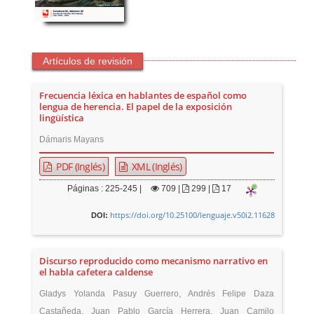
Artículos de revisión
Frecuencia léxica en hablantes de español como
lengua de herencia. El papel de la exposición
lingüística
Dámaris Mayans
PDF (Inglés)
XML (Inglés)
Páginas : 225-245 |
709
|
299 |
17
https://doi.org/10.25100/lenguaje.v50i2.11628
DOI:
Discurso reproducido como mecanismo narrativo en
el habla cafetera caldense
Gladys Yolanda Pasuy Guerrero, Andrés Felipe Daza
Castañeda, Juan Pablo García Herrera, Juan Camilo