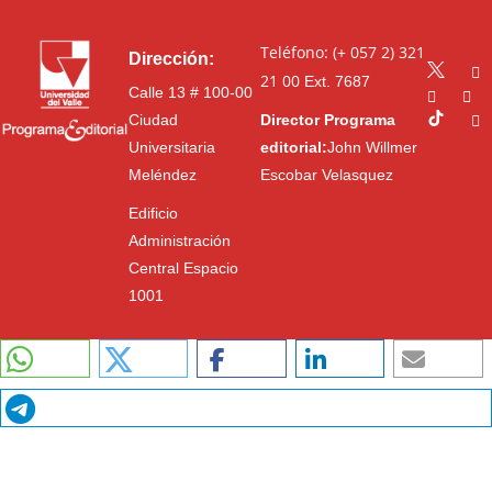
Teléfono: (+ 057 2) 321
Dirección:
21 00
Ext. 7687
Calle 13 # 100-00
Ciudad
Director Programa
Universitaria
editorial:
John Willmer
Meléndez
Escobar Velasquez
Edificio
Administración
Central Espacio
1001