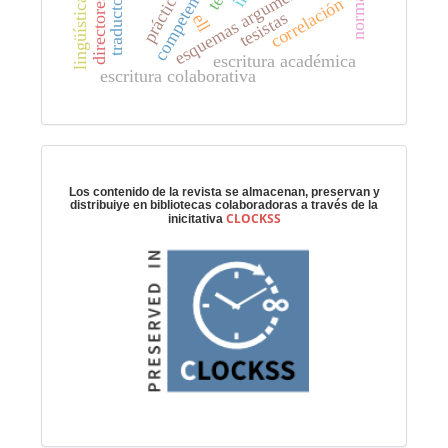
esquemas argumentativos
traductología
correlación
tesistas
ell
escritura académica
escritura colaborativa
Preservación digital
Los contenido de la revista se almacenan, preservan y
distribuiye en bibliotecas colaboradoras a través de la
CLOCKSS
inicitativa