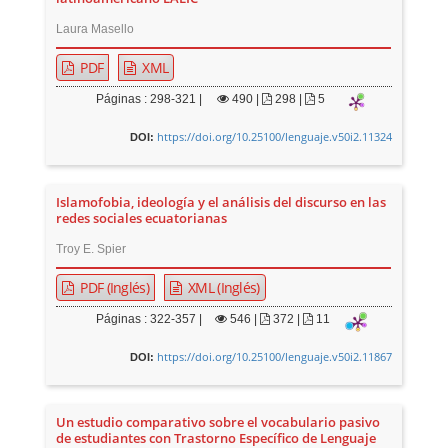
Laura Masello
PDF
XML
Páginas : 298-321 |
490
|
298 |
5
https://doi.org/10.25100/lenguaje.v50i2.11324
DOI:
Islamofobia, ideología y el análisis del discurso en las
redes sociales ecuatorianas
Troy E. Spier
PDF (Inglés)
XML (Inglés)
Páginas : 322-357 |
546
|
372 |
11
https://doi.org/10.25100/lenguaje.v50i2.11867
DOI:
Un estudio comparativo sobre el vocabulario pasivo
de estudiantes con Trastorno Específico de Lenguaje