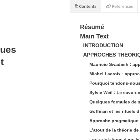
Contents
References
Résumé
Main Text
INTRODUCTION
ques
APPROCHES THEORIQ
t
Mauricio Swadesh : ap
Michel Lacroix : approc
Pourquoi tendons-nous 
Sylvie Weil : Le savoir-
Quelques formules de s
Goffman et les rituels 
Approche pragmatique d
L’atout de la théorie de
Les salutations dans le