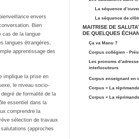
La séquence d’ouver
bienveillance envers 
La séquence de clôt
conversation. Bien 
MAITRISE DE SALUTA
DE QUELQUES ÉCHA
e cas de la langue 
s langues étrangères, 
Ça va Manu ?
simple apprentissage des 
Corpus collégien - Prés
Les pronoms d’adresse 
interlocuteurs
 implique la prise en 
Corpus enseignant en c
exe, le niveau socio-
Corpus « La réprimande 
 degré de formalité de la 
Corpus « La réprimande 
le essentiel dans la 
ux comprendre la 
rève sélection de travaux 
s salutations (approches 