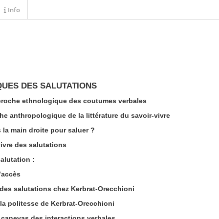
Info
UES DES SALUTATIONS
proche ethnologique des coutumes verbales
he anthropologique de la littérature du savoir-vivre
la main droite pour saluer ?
vivre des salutations
alutation :
d’accès
es salutations chez Kerbrat-Orecchioni
 la politesse de Kerbrat-Orecchioni
 canevas des interactions verbales