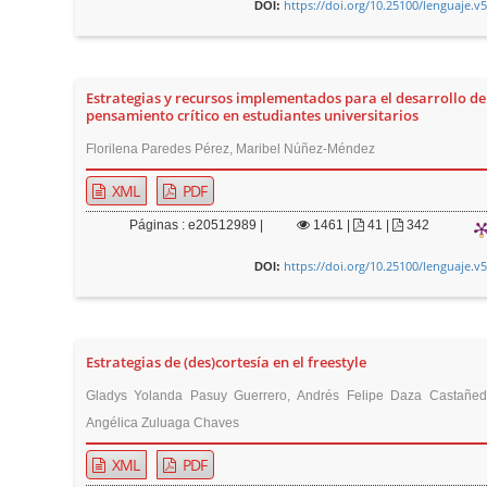
https://doi.org/10.25100/lenguaje.v
DOI:
Estrategias y recursos implementados para el desarrollo de
pensamiento crítico en estudiantes universitarios
Florilena Paredes Pérez, Maribel Núñez-Méndez
XML
PDF
Páginas : e20512989 |
1461
|
41 |
342
https://doi.org/10.25100/lenguaje.v
DOI:
Estrategias de (des)cortesía en el freestyle
Gladys Yolanda Pasuy Guerrero, Andrés Felipe Daza Castañed
Angélica Zuluaga Chaves
XML
PDF