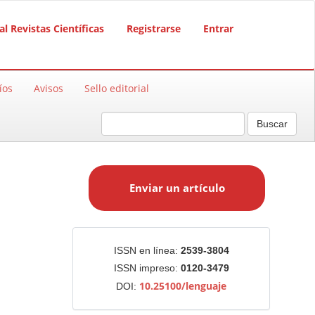
al Revistas Científicas
Registrarse
Entrar
íos
Avisos
Sello editorial
Buscar
E
n
Enviar un artículo
v
i
a
r
Identificadores
ISSN en línea:
2539-3804
u
ISSN impreso:
0120-3479
n
10.25100/lenguaje
DOI:
a
r