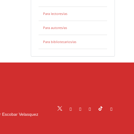
Para lectores/as
Para autores/as
Para bibliotecarios/as
r Escobar Velasquez