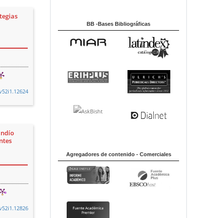
ategias
BB -Bases Bibliográficas
.v52i1.12624
indío
ntes
Agregadores de contenido - Comerciales
.v52i1.12826