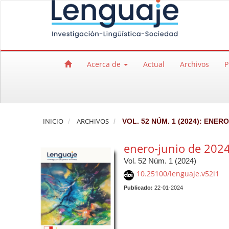
Salto rápido al contenido de la página
Navegación principal
Contenido principal
Barra lateral
Acerca de
Actual
Archivos
P
INICIO
ARCHIVOS
VOL. 52 NÚM. 1 (2024): ENERO
enero-junio de 202
Vol. 52 Núm. 1 (2024)
10.25100/lenguaje.v52i1
Publicado:
22-01-2024