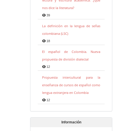
lectura y escritura académica: ¿qué
nos dice la literatura?
39
La definición en la lengua de señas
colombiana (LSC)
18
El español de Colombia. Nueva
propuesta de división dialectal
12
Propuesta intercultural para la
enseñanza de cursos de español como
lengua extranjera en Colombia
12
Información