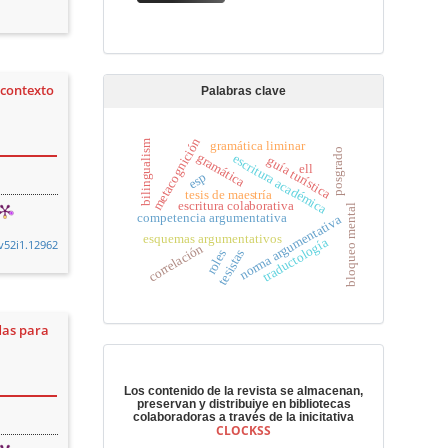
 contexto
Palabras clave
metacognición
bilingualism
gramática liminar
posgrado
gramática
escritura académica
guía turística
ell
esp
tesis de maestría
escritura colaborativa
bloqueo mental
competencia argumentativa
norma argumentativa
esquemas argumentativos
traductología
.v52i1.12962
correlación
tesistas
roles
idas para
Preservación digital
Los contenido de la revista se almacenan,
preservan y distribuiye en bibliotecas
colaboradoras a través de la inicitativa
CLOCKSS