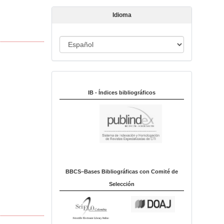
t
Idioma
í
c
u
I
l
d
o
i
Indexado en:
o
m
IB - Índices bibliográficos
a
BBCS–Bases Bibliográficas con Comité de
Selección