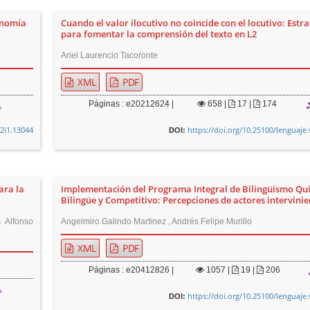
onomía
Cuando el valor ilocutivo no coincide con el locutivo: Estr
para fomentar la comprensión del texto en L2
Ariel Laurencio Tacoronte
XML
PDF
Páginas : e20212624 |
658
|
17 |
174
52i1.13044
https://doi.org/10.25100/lenguaje
DOI:
ara la
Implementación del Programa Integral de Bilingüismo Qu
Bilingüe y Competitivo: Percepciones de actores intervinie
 Alfonso
Angelmiro Galindo Martinez , Andrés Felipe Murillo
XML
PDF
Páginas : e20412826 |
1057
|
19 |
206
https://doi.org/10.25100/lenguaje
DOI: