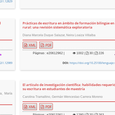
52i1.12829
l
Prácticas de escritura en ámbito de formación bilingüe en
rural: una revisión sistemática exploratoria
Diana Marcela Duque Salazar, Neira Loaiza Villalba
XML
PDF
Páginas : e20612962 |
1002
|
30 |
226
52i1.12989
https://doi.org/10.25100/lenguaje
DOI:
El artículo de investigación científica: habilidades requer
su escritura en estudiantes de maestría
a, María
Carolina Tramallino, Germán Wenceslao Carrera Moreno
XML
PDF
Páginas : e20813361 |
1280
|
20 |
263