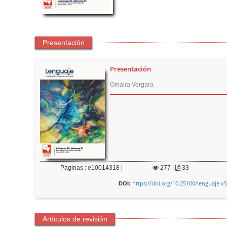
Presentación
Presentación
Omaira Vergara
Páginas : e10014318 |
277
|
33
https://doi.org/10.25100/lenguaje.v
DOI:
Artículos de revisión