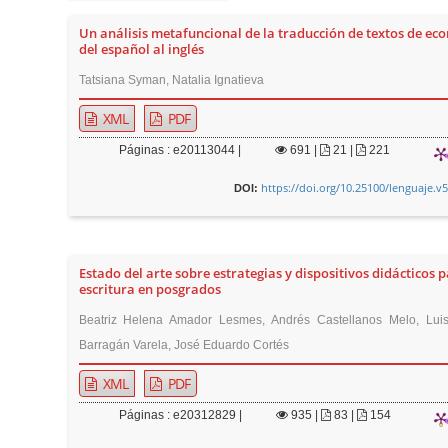
Un análisis metafuncional de la traducción de textos de ec
del español al inglés
Tatsiana Syman, Natalia Ignatieva
XML
PDF
Páginas : e20113044 |
691
|
21 |
221
https://doi.org/10.25100/lenguaje.v
DOI:
Estado del arte sobre estrategias y dispositivos didácticos p
escritura en posgrados
Beatriz Helena Amador Lesmes, Andrés Castellanos Melo, Luis
Barragán Varela, José Eduardo Cortés
XML
PDF
Páginas : e20312829 |
935
|
83 |
154