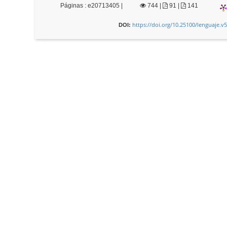
Páginas : e20713405 |
744
|
91 |
141
https://doi.org/10.25100/lenguaje.v
DOI: