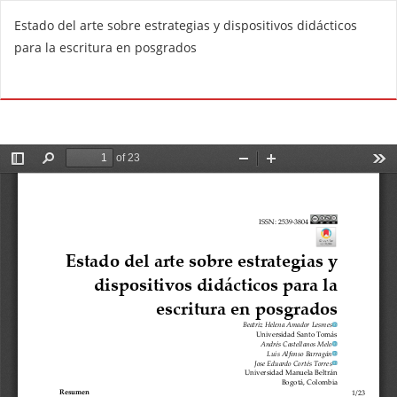
V
Estado del arte sobre estrategias y dispositivos didácticos
o
para la escritura en posgrados
l
v
De
D
e
e
r
s
a
c
l
a
o
r
s
g
d
a
e
r
t
P
a
D
l
F
l
e
s