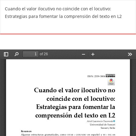
V
Cuando el valor ilocutivo no coincide con el locutivo:
o
Estrategias para fomentar la comprensión del texto en L2
l
v
De
D
e
e
r
s
a
c
l
a
o
r
s
g
d
a
e
r
t
P
a
D
l
F
l
e
s