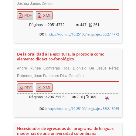
Joshua James Zwisler
PDF
XML
Páginas : e20514772 |
447
|
261
https://doi.org/10.25100/lenguaje.v53i2.14772
DOI:
De la oralidad a la escritura, la prosodia como
elemento didáctico-fonológico
André Runée Contreras Roa, Dionisio De Jesús Pérez
Rohenes, Juan Francisco Díaz González
PDF
XML
Páginas : e20615605 |
710
|
369
https://doi.org/10.25100/lenguaje.v53i2.15065
DOI:
Necesidades de egresados del programa de lenguas
modernas de una universidad colombiana