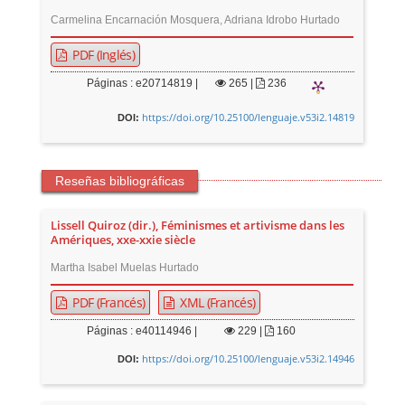
Carmelina Encarnación Mosquera, Adriana Idrobo Hurtado
PDF (Inglés)
Páginas : e20714819 |
265
|
236
https://doi.org/10.25100/lenguaje.v53i2.14819
DOI:
Reseñas bibliográficas
Lissell Quiroz (dir.), Féminismes et artivisme dans les
Amériques, xxe-xxie siècle
Martha Isabel Muelas Hurtado
PDF (Francés)
XML (Francés)
Páginas : e40114946 |
229
|
160
https://doi.org/10.25100/lenguaje.v53i2.14946
DOI: