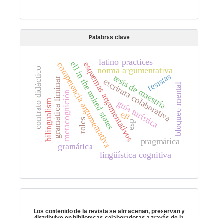
Palabras clave
latino practices
ell in the united states
esquemas argumentativos
competencia argumentativa
norma argumentativa
contrato didáctico
tesistas
tesis de maestría
gramática liminar
escritura colaborativa
bloqueo mental
metacognición
bilingualism
guía turística
ell
roles
esp
pragmática
gramática
lingüística cognitiva
Preservación digital
Los contenido de la revista se almacenan, preservan y
distribuiye en bibliotecas colaboradoras a través de la