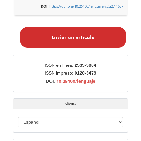
https://doi.org/10.25100/lenguaje.v53i2.14627
DOI:
E
n
Enviar un artículo
v
i
a
r
Identificadores
ISSN en línea:
2539-3804
u
ISSN impreso:
0120-3479
n
10.25100/lenguaje
DOI:
a
r
t
Idioma
í
c
u
I
l
d
o
i