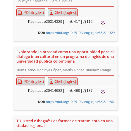
Bouthyna Kameche , Samia Mouas
PDF (Inglés)
XML (Inglés)
Páginas : e20314329 |
417
|
112
https://doi.org/10.25100/lenguaje.v53i2.14329
DOI:
Explorando la otredad como una oportunidad para el
diálogo intercultural en un programa de inglés de una
universidad pública colombiana
Juan Carlos Montoya López, Martín Alonso Jiménez Arango
PDF (Inglés)
XML (Inglés)
Páginas : e20414682 |
460
|
137
https://doi.org/10.25100/lenguaje.v53i2.14682
DOI:
Tú, Usted e Ibagué: Las formas de tratamiento en una
ciudad regional