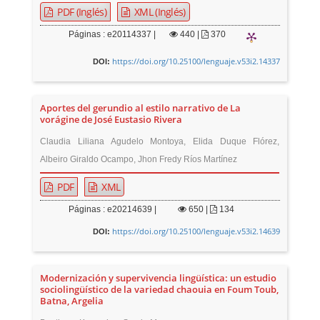
PDF (Inglés)
XML (Inglés)
Páginas : e20114337 |
440
|
370
https://doi.org/10.25100/lenguaje.v53i2.14337
DOI:
Aportes del gerundio al estilo narrativo de La
vorágine de José Eustasio Rivera
Claudia Liliana Agudelo Montoya, Elida Duque Flórez,
Albeiro Giraldo Ocampo, Jhon Fredy Ríos Martínez
PDF
XML
Páginas : e20214639 |
650
|
134
https://doi.org/10.25100/lenguaje.v53i2.14639
DOI:
Modernización y supervivencia lingüística: un estudio
sociolingüístico de la variedad chaouia en Foum Toub,
Batna, Argelia