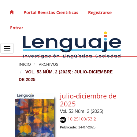
Salto rápido al contenido de la página
Navegación principal
Portal Revistas Científicas
Registrarse
Contenido principal
Barra lateral
Entrar
Toggle navigation
INICIO
ARCHIVOS
VOL. 53 NÚM. 2 (2025): JULIO-DICIEMBRE
DE 2025
julio-diciembre de
2025
Vol. 53 Núm. 2 (2025)
10.25100/53i2
Publicado:
14-07-2025