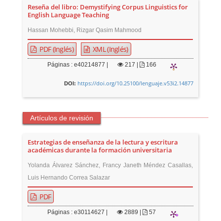
Reseña del libro: Demystifying Corpus Linguistics for
English Language Teaching
Hassan Mohebbi, Rizgar Qasim Mahmood
PDF (Inglés)
XML (Inglés)
Páginas : e40214877 |
217
|
166
https://doi.org/10.25100/lenguaje.v53i2.14877
DOI:
Artículos de revisión
Estrategias de enseñanza de la lectura y escritura
académicas durante la formación universitaria
Yolanda Álvarez Sánchez, Francy Janeth Méndez Casallas,
Luis Hernando Correa Salazar
PDF
Páginas : e30114627 |
2889
|
57