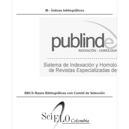
Indexado en:
o
m
IB - Índices bibliográficos
a
BBCS–Bases Bibliográficas con Comité de Selección