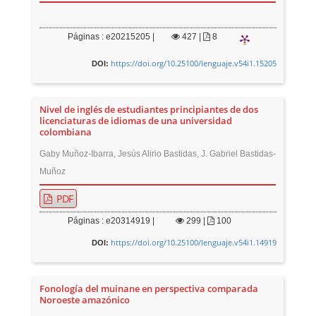
Páginas : e20215205 |
427
|
8
https://doi.org/10.25100/lenguaje.v54i1.15205
DOI:
Nivel de inglés de estudiantes principiantes de dos
licenciaturas de idiomas de una universidad
colombiana
Gaby Muñoz-Ibarra, Jesús Alirio Bastidas, J. Gabriel Bastidas-
Muñoz
PDF
Páginas : e20314919 |
299
|
100
https://doi.org/10.25100/lenguaje.v54i1.14919
DOI:
Fonología del muinane en perspectiva comparada
Noroeste amazónico