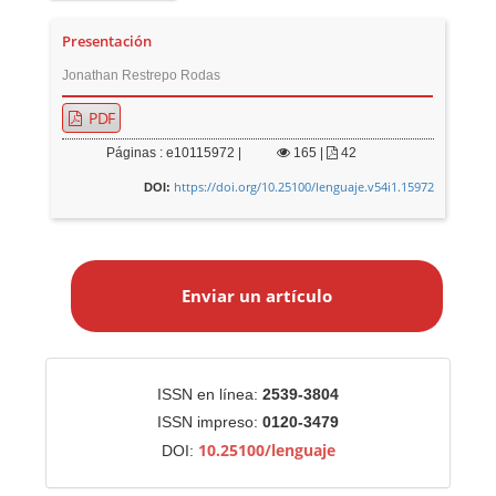
Presentación
Jonathan Restrepo Rodas
PDF
Páginas : e10115972 |
165
|
42
https://doi.org/10.25100/lenguaje.v54i1.15972
DOI:
E
n
Enviar un artículo
v
i
a
r
Identificadores
ISSN en línea:
2539-3804
u
ISSN impreso:
0120-3479
n
10.25100/lenguaje
DOI:
a
r