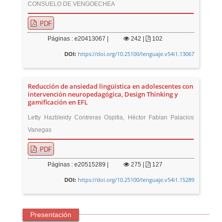
CONSUELO DE VENGOECHEA
PDF
Páginas : e20413067 |
242
|
102
https://doi.org/10.25100/lenguaje.v54i1.13067
DOI:
Reducción de ansiedad lingüística en adolescentes con
intervención neuropedagógica, Design Thinking y
gamificación en EFL
Letty Hazbleidy Contreras Ospitia, Héctor Fabian Palacios
Vanegas
PDF
Páginas : e20515289 |
275
|
127
https://doi.org/10.25100/lenguaje.v54i1.15289
DOI:
Presentación