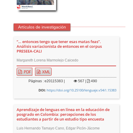
Artículos de investigación
“… entonces tengo que tener esas matas feas”.
Análisis variacionista de entonces en el corpus
PRESEEA-CALI
Margareth Lorena Marmolejo Caicedo
PDF
XML
Páginas : e20115383 |
567
|
490
https://doi.org/10.25100/lenguaje.v54i1.15383
DOI:
Aprendizaje de lenguas en línea en la educación de
posgrado en Colombia: percepciones de los
estudiantes a partir de un estudio tipo encuesta
Luis Hernando Tamayo Cano, Edgar Picón-Jácome