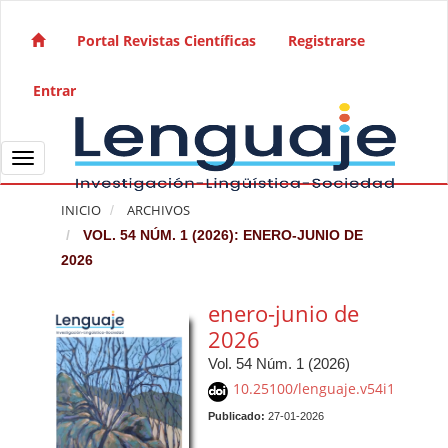
Salto rápido al contenido de la página
Navegación principal
Portal Revistas Científicas
Registrarse
Contenido principal
Barra lateral
Entrar
Toggle navigation
INICIO
ARCHIVOS
VOL. 54 NÚM. 1 (2026): ENERO-JUNIO DE
2026
enero-junio de
2026
Vol. 54 Núm. 1 (2026)
10.25100/lenguaje.v54i1
Publicado:
27-01-2026