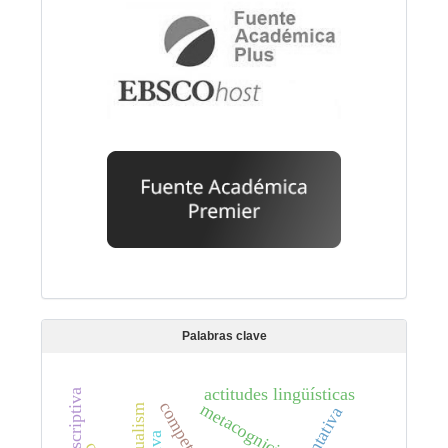
Palabras clave
actitudes lingüísticas
metacognición
bilingualism