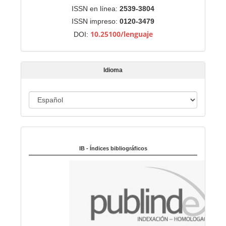
r
Identificadores
ISSN en línea:
2539-3804
u
ISSN impreso:
0120-3479
n
10.25100/lenguaje
DOI:
a
r
t
Idioma
í
c
u
I
l
d
o
i
Indexado en:
o
m
IB - Índices bibliográficos
a