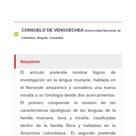
Contenido principal del artículo
A
CONSUELO DE VENGOECHEA
u
Universidad Nacional de
t
Colombia, Bogotá, Colombia
o
r
e
Resumen
s
El artículo pretende mostrar logros de
/
investigación en la lengua muinane, hablada en
a
el Noroeste amazónico y considera una nueva
s
mirada a su fonología desde dos acercamientos.
El primero comprende la revisión de las
características tipológicas de las lenguas de la
familia muinane, bora y miraña, clasificadas
dentro de la familia Bora y habladas en la
Amazonía colombiana. El segundo pretende