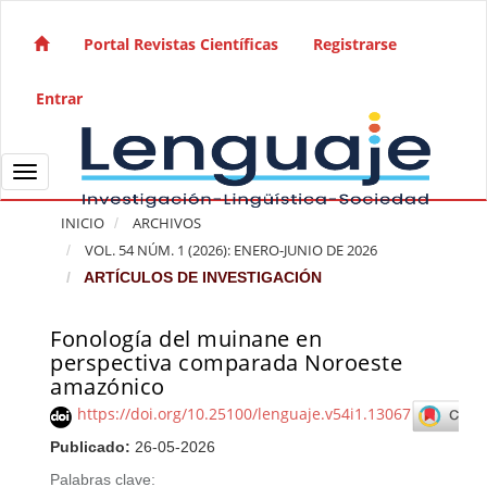
Salto rápido al contenido de la página
Navegación principal
Portal Revistas Científicas
Registrarse
Contenido principal
Barra lateral
Entrar
Toggle navigation
INICIO
ARCHIVOS
VOL. 54 NÚM. 1 (2026): ENERO-JUNIO DE 2026
ARTÍCULOS DE INVESTIGACIÓN
Fonología del muinane en
Barra lateral del artículo
perspectiva comparada Noroeste
amazónico
https://doi.org/10.25100/lenguaje.v54i1.13067
Publicado:
26-05-2026
Palabras clave: