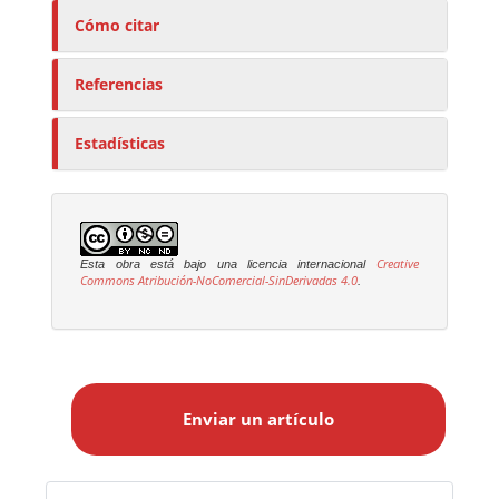
Cómo citar
Referencias
Estadísticas
Creative
Esta obra está bajo una licencia internacional
Commons Atribución-NoComercial-SinDerivadas 4.0
.
E
n
Enviar un artículo
v
i
a