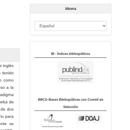
t
Idioma
í
c
u
I
l
d
o
i
Indexado en:
o
m
IB - Índices bibliográficos
a
e inglés
 tenido
vo como
eso a la
aradigma
BBCS–Bases Bibliográficas con Comité de
rueba de
Selección
s de dos
io para
ente se