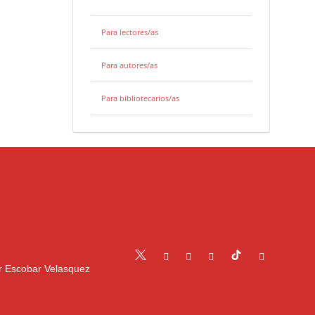
Para lectores/as
Para autores/as
Para bibliotecarios/as
r Escobar Velasquez