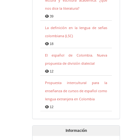
lectura y escritura académica: ¿qué
nos dice la literatura?
39
La definición en la lengua de señas
colombiana (LSC)
18
El español de Colombia. Nueva
propuesta de división dialectal
12
Propuesta intercultural para la
enseñanza de cursos de español como
lengua extranjera en Colombia
12
Información