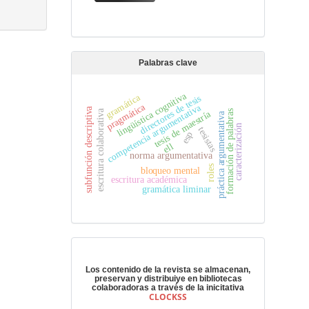
Palabras clave
lingüística cognitiva
gramática
directores de tesis
pragmática
competencia argumentativa
subfunción descriptiva
escritura colaborativa
formación de palabras
tesis de maestría
práctica argumentativa
caracterización
tesistas
esp
ell
norma argumentativa
roles
bloqueo mental
escritura académica
gramática liminar
Preservación digital
Los contenido de la revista se almacenan,
preservan y distribuiye en bibliotecas
colaboradoras a través de la inicitativa
CLOCKSS