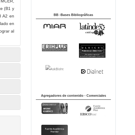
el MCER,
te (B1 y
BB -Bases Bibliográficas
l A2 en
alado en
ograr al
Agregadores de contenido - Comerciales