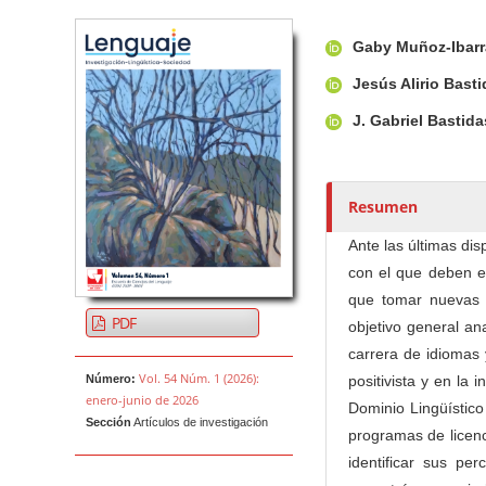
Barra lateral del artículo
Contenido princi
A
Gaby Muñoz-Ibar
u
t
Jesús Alirio Bast
o
J. Gabriel Basti
r
e
s
Resumen
/
a
Ante las últimas dis
s
con el que deben eg
que tomar nuevas 
PDF
objetivo general ana
carrera de idiomas 
Vol. 54 Núm. 1 (2026):
Número:
positivista y en la 
enero-junio de 2026
Dominio Lingüístico
Sección
Artículos de investigación
programas de licenc
identificar sus pe