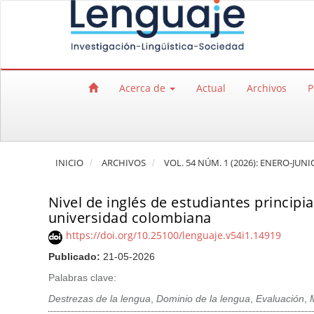
Salto rápido al contenido de la página
Navegación principal
Contenido principal
Barra lateral
Acerca de
Actual
Archivos
P
INICIO
ARCHIVOS
VOL. 54 NÚM. 1 (2026): ENERO-JUNI
Nivel de inglés de estudiantes principi
universidad colombiana
https://doi.org/10.25100/lenguaje.v54i1.14919
Publicado:
21-05-2026
Palabras clave:
Destrezas de la lengua
,
Dominio de la lengua
,
Evaluación
,