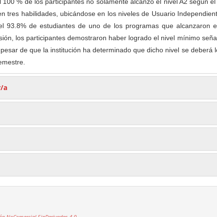
l 100 % de los participantes no solamente alcanzó el nivel A2 según 
en tres habilidades, ubicándose en los niveles de Usuario Independien
el 93.8% de estudiantes de uno de los programas que alcanzaron e
usión, los participantes demostraron haber logrado el nivel mínimo señ
 pesar de que la institución ha determinado que dicho nivel se deberá l
semestre.
r/a