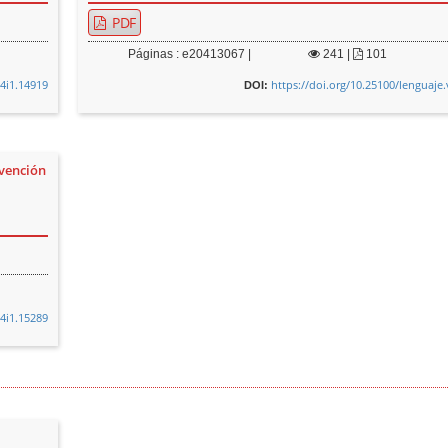
PDF
Páginas : e20413067 |
241
|
101
54i1.14919
https://doi.org/10.25100/lenguaje
DOI:
rvención
54i1.15289