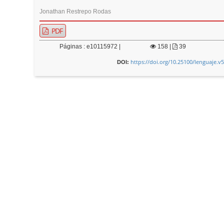
Jonathan Restrepo Rodas
PDF
Páginas : e10115972 |
158
|
39
https://doi.org/10.25100/lenguaje.v
DOI: