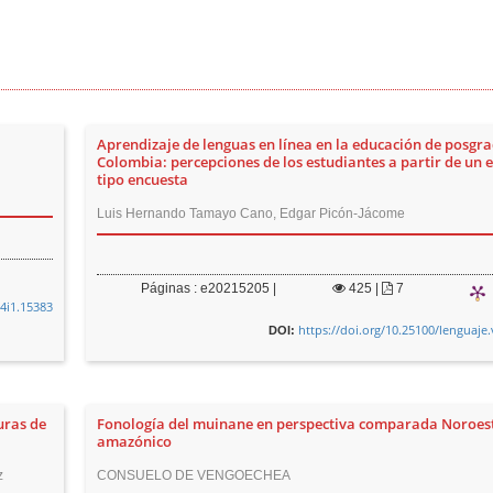
Aprendizaje de lenguas en línea en la educación de posgr
Colombia: percepciones de los estudiantes a partir de un 
tipo encuesta
Luis Hernando Tamayo Cano, Edgar Picón-Jácome
Páginas : e20215205 |
425
|
7
54i1.15383
https://doi.org/10.25100/lenguaje
DOI:
uras de
Fonología del muinane en perspectiva comparada Noroes
amazónico
z
CONSUELO DE VENGOECHEA