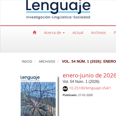
Salto rápido al contenido de la página
Navegación principal
Contenido principal
Barra lateral
Acerca de
Actual
Archivos
P
INICIO
ARCHIVOS
VOL. 54 NÚM. 1 (2026): ENERO
enero-junio de 202
Vol. 54 Núm. 1 (2026)
10.25100/lenguaje.v54i1
Publicado:
27-01-2026