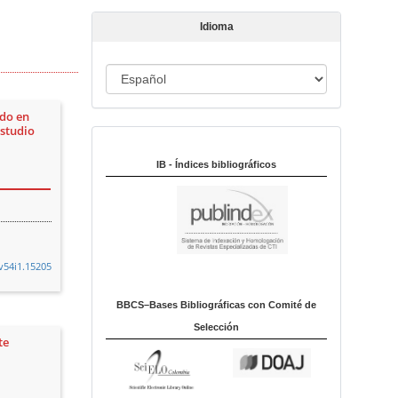
t
Idioma
í
c
u
I
l
d
o
ado en
i
estudio
Indexado en:
o
m
IB - Índices bibliográficos
a
.v54i1.15205
BBCS–Bases Bibliográficas con Comité de
Selección
te