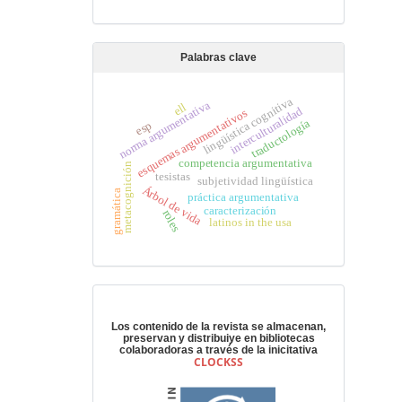
Palabras clave
lingüística cognitiva
norma argumentativa
ell
interculturalidad
esquemas argumentativos
traductología
esp
competencia argumentativa
metacognición
tesistas
subjetividad lingüística
Árbol de vida
gramática
práctica argumentativa
caracterización
roles
latinos in the usa
Preservación digital
Los contenido de la revista se almacenan,
preservan y distribuiye en bibliotecas
colaboradoras a través de la inicitativa
CLOCKSS