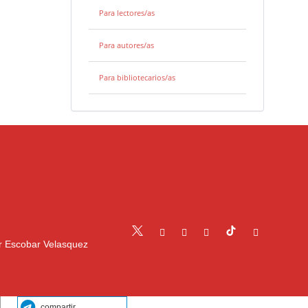
Para lectores/as
Para autores/as
Para bibliotecarios/as
r Escobar Velasquez
compartir