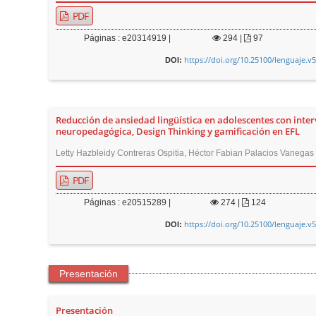
PDF
Páginas : e20314919 |
294
|
97
https://doi.org/10.25100/lenguaje.v
DOI:
Reducción de ansiedad lingüística en adolescentes con inte
neuropedagógica, Design Thinking y gamificación en EFL
Letty Hazbleidy Contreras Ospitia, Héctor Fabian Palacios Vanegas
PDF
Páginas : e20515289 |
274
|
124
https://doi.org/10.25100/lenguaje.v
DOI:
Presentación
Presentación