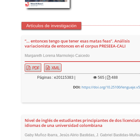
Artículos de investigación
“… entonces tengo que tener esas matas feas”. Análisis
variacionista de entonces en el corpus PRESEEA-CALI
Margareth Lorena Marmolejo Caicedo
PDF
XML
Páginas : e20115383 |
565
|
488
https://doi.org/10.25100/lenguaje.v
DOI:
Nivel de inglés de estudiantes principiantes de dos licenciat
idiomas de una universidad colombiana
Gaby Muñoz-Ibarra, Jesús Alirio Bastidas, J. Gabriel Bastidas-Muño