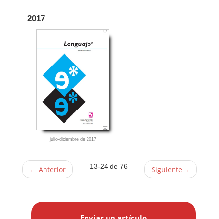
2017
julio-diciembre de 2017
13-24 de 76
←
Anterior
Siguiente
→
E
n
Enviar un artículo