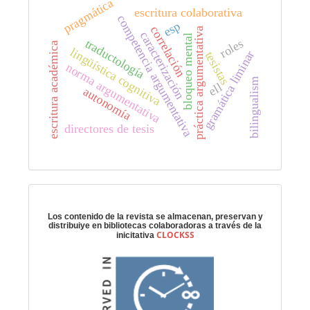
pragmática
escritura colaborativa
competencia argumentativa
esp
correlación
práctica argumentativa
caracterización
bloqueo mental
roles
traductología
escritura académica
lingüística cognitiva
gramática liminar
tesistas
norma argumentativa
bilingualism
ell
autonomía
directores de tesis
Preservación digital
Los contenido de la revista se almacenan, preservan y
distribuiye en bibliotecas colaboradoras a través de la
CLOCKSS
inicitativa