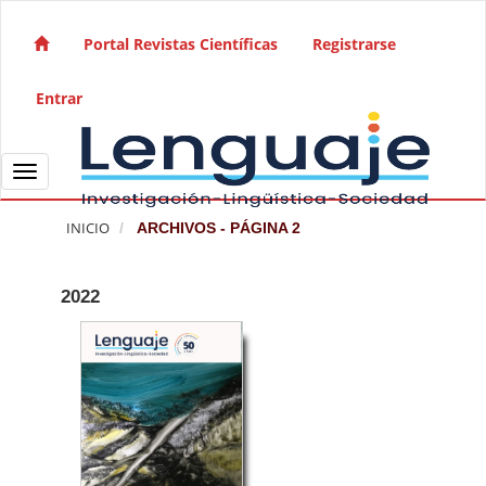
Salto rápido al contenido de la página
Navegación principal
Portal Revistas Científicas
Registrarse
Contenido principal
Barra lateral
Entrar
Toggle navigation
INICIO
ARCHIVOS - PÁGINA 2
2022