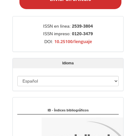
v
i
a
r
Identificadores
ISSN en línea:
2539-3804
u
ISSN impreso:
0120-3479
n
10.25100/lenguaje
DOI:
a
r
t
Idioma
í
c
u
I
l
d
o
i
Indexado en:
o
m
IB - Índices bibliográficos
a