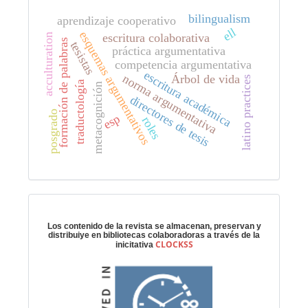
bilingualism
aprendizaje cooperativo
ell
esquemas argumentativos
escritura colaborativa
acculturation
formación de palabras
tesistas
práctica argumentativa
competencia argumentativa
escritura académica
norma argumentativa
Árbol de vida
latino practices
traductología
metacognición
directores de tesis
posgrado
esp
roles
Preservación digital
Los contenido de la revista se almacenan, preservan y
distribuiye en bibliotecas colaboradoras a través de la
CLOCKSS
inicitativa