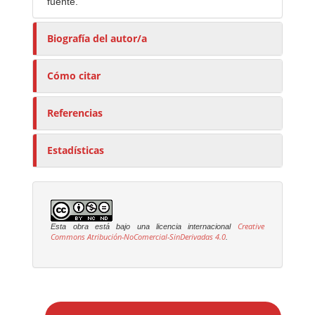
fuente.
Biografía del autor/a
Cómo citar
Referencias
Estadísticas
Creative
Esta obra está bajo una licencia internacional
Commons Atribución-NoComercial-SinDerivadas 4.0
.
E
n