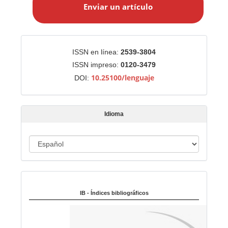
Enviar un artículo
v
i
a
r
Identificadores
ISSN en línea:
2539-3804
u
ISSN impreso:
0120-3479
n
10.25100/lenguaje
DOI:
a
r
t
Idioma
í
c
u
I
l
d
o
i
Indexado en:
o
m
IB - Índices bibliográficos
a