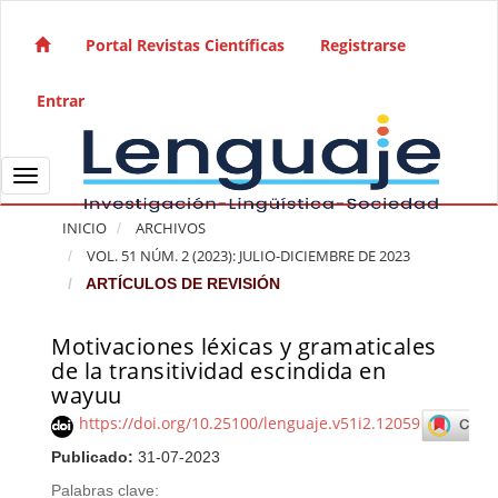
Salto rápido al contenido de la página
Navegación principal
Portal Revistas Científicas
Registrarse
Contenido principal
Barra lateral
Entrar
Toggle navigation
INICIO
ARCHIVOS
VOL. 51 NÚM. 2 (2023): JULIO-DICIEMBRE DE 2023
ARTÍCULOS DE REVISIÓN
Motivaciones léxicas y gramaticales
Barra lateral del artículo
de la transitividad escindida en
wayuu
https://doi.org/10.25100/lenguaje.v51i2.12059
Publicado:
31-07-2023
Palabras clave: