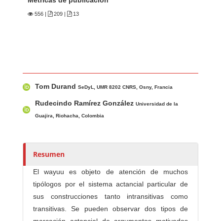
556
|
209 |
13
Contenido principal del artículo
A
Tom Durand
u
SeDyL, UMR 8202 CNRS, Osny, Francia
t
Rudecindo Ramírez González
Universidad de la
o
Guajira, Riohacha, Colombia
r
e
s
Resumen
/
a
El wayuu es objeto de atención de muchos
s
tipólogos por el sistema actancial particular de
sus construcciones tanto intransitivas como
transitivas. Se pueden observar dos tipos de
marcación actancial de argumentos motivados