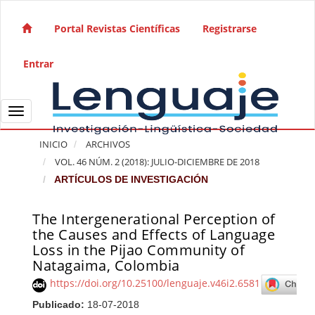
Salto rápido al contenido de la página
Navegación principal
Portal Revistas Científicas
Registrarse
Contenido principal
Barra lateral
Entrar
Toggle navigation
INICIO
ARCHIVOS
VOL. 46 NÚM. 2 (2018): JULIO-DICIEMBRE DE 2018
ARTÍCULOS DE INVESTIGACIÓN
The Intergenerational Perception of
Barra lateral del artículo
the Causes and Effects of Language
Loss in the Pijao Community of
Natagaima, Colombia
https://doi.org/10.25100/lenguaje.v46i2.6581
Publicado:
18-07-2018