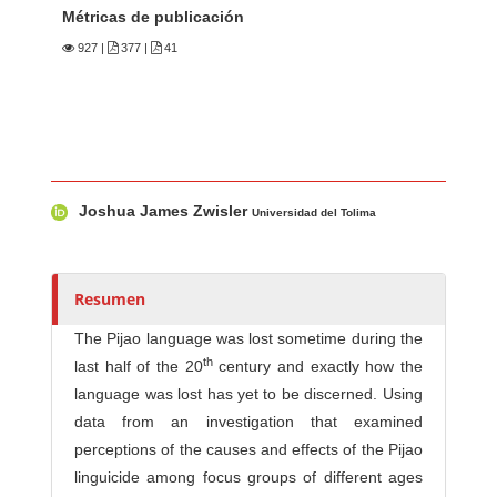
Métricas de publicación
927
|
377 |
41
Contenido principal del artículo
A
Joshua James Zwisler
u
Universidad del Tolima
t
o
r
Resumen
e
The Pijao language was lost sometime during the
s
th
last half of the 20
century and exactly how the
/
language was lost has yet to be discerned. Using
a
data from an investigation that examined
s
perceptions of the causes and effects of the Pijao
linguicide among focus groups of different ages