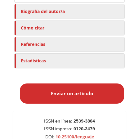
Biografía del autor/a
Cómo citar
Referencias
Estadísticas
E
n
Enviar un artículo
v
i
a
r
Identificadores
ISSN en línea:
2539-3804
u
ISSN impreso:
0120-3479
n
10.25100/lenguaje
DOI: