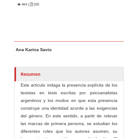
464
|
205
Contenido principal del artículo
A
Ana Karina Savio
u
t
o
r
Resumen
e
Este artículo indaga la presencia explícita de los
s
tesistas en tesis escritas por psicoanalistas
/
argentinos y los modos en que esta presencia
a
construye una identidad acorde a las exigencias
s
del género. En este sentido, a partir de relevar
las marcas de primera persona, se estudian los
diferentes roles que los autores asumen, su