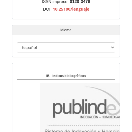
ISSN impreso:
0120-3479
n
10.25100/lenguaje
DOI:
a
r
t
Idioma
í
c
u
I
l
d
o
i
Indexado en:
o
m
IB - Índices bibliográficos
a