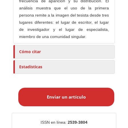
frecuencia de aparición y su distribución. El
análisis muestra que el uso de la primera
persona remite a la imagen del tesista desde tres
lugares diferentes: el lugar de escritor, el lugar
de investigador y el lugar de especialista,
miembro de una comunidad singular.
Cómo citar
Estadísticas
E
n
Enviar un artículo
v
i
a
r
Identificadores
ISSN en línea:
2539-3804
u