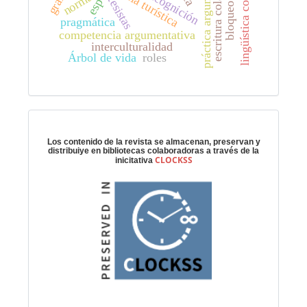
escritura colaborativa
práctica argumentativa
bloqueo mental
lingüística cognitiva
metacognición
guía turística
tesistas
esp
pragmática
competencia argumentativa
interculturalidad
Árbol de vida
roles
Preservación digital
Los contenido de la revista se almacenan, preservan y
distribuiye en bibliotecas colaboradoras a través de la
CLOCKSS
inicitativa