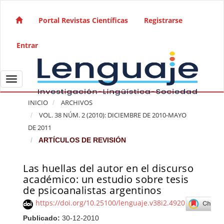
Salto rápido al contenido de la página
Navegación principal
Portal Revistas Científicas
Registrarse
Contenido principal
Barra lateral
Entrar
Toggle navigation
INICIO
ARCHIVOS
VOL. 38 NÚM. 2 (2010): DICIEMBRE DE 2010-MAYO
DE 2011
ARTÍCULOS DE REVISIÓN
Las huellas del autor en el discurso
Barra lateral del artículo
académico: un estudio sobre tesis
de psicoanalistas argentinos
https://doi.org/10.25100/lenguaje.v38i2.4920
Publicado:
30-12-2010