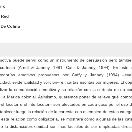
pal del artículo
uro
a Red
 De Colina
motiva puede servir como un instrumento de persuasión pero tambi
cortesía (Arndt & Janney, 1991; Caffi & Janney, 1994). En este ar
tegorías emotivas propuestas por Caffy y Janney (1994) –eval
cidad, evidencialidad y volición– en cartas escritas por mujeres. El obj
lizar la comunicación emotiva y su relación con la cortesía en un c
de la Mérida colonial. Asimismo, queremos poner de relieve qué comp
 –el locutor o el interlocutor– son afectados en cada caso por el uso 
tablecer luego la relación de la cortesía con el empleo de estas catego
 esta relación como obligatoria, se mostrará cómo algunas de las cat
de la distancia/proximidad son más factibles de ser empleadas direc