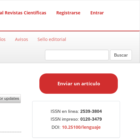
al Revistas Científicas
Registrarse
Entrar
íos
Avisos
Sello editorial
Buscar
E
n
Enviar un artículo
v
i
a
r
Identificadores
ISSN en línea:
2539-3804
u
ISSN impreso:
0120-3479
n
10.25100/lenguaje
DOI:
a
r