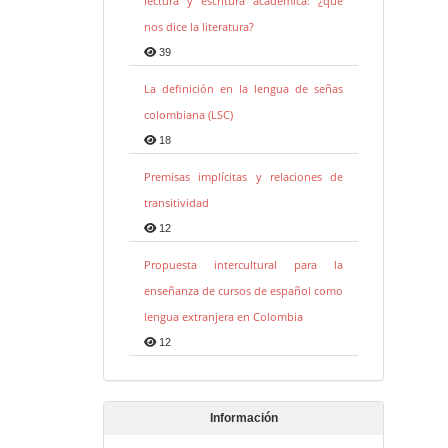
lectura y escritura académica: ¿qué
nos dice la literatura?
39
La definición en la lengua de señas
colombiana (LSC)
18
Premisas implícitas y relaciones de
transitividad
12
Propuesta intercultural para la
enseñanza de cursos de español como
lengua extranjera en Colombia
12
Información