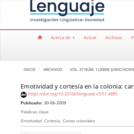
Salto rápido al contenido de la página
Navegación principal
Contenido principal
Barra lateral
Acerca de
Actual
Archivos
P
INICIO
ARCHIVOS
VOL. 37 NÚM. 1 (2009): JUNIO-NOV
Emotividad y cortesía en la colonia: c
https://doi.org/10.25100/lenguaje.v37i1.4885
Publicado:
30-06-2009
Palabras clave:
Emotividad
,
Cortesía
,
Cartas coloniales