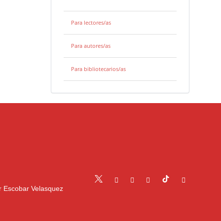
Para lectores/as
Para autores/as
Para bibliotecarios/as
r Escobar Velasquez