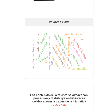
Palabras clave
guía turística
posgrado
competencia argumentativa
acculturation
Árbol de vida
esquemas argumentativos
metacognición
roles
subjetividad lingüística
gramática liminar
directores de tesis
bloqueo mental
norma argumentativa
escritura académica
pragmática
tesistas
correlación
ell
esp
autonomía
Preservación digital
Los contenido de la revista se almacenan,
preservan y distribuiye en bibliotecas
colaboradoras a través de la inicitativa
CLOCKSS