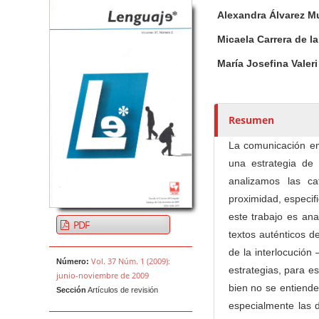
Barra lateral del artículo
Contenido princi
A
Alexandra Álvarez M
u
t
Micaela Carrera de l
o
María Josefina Valeri
r
e
s
Resumen
/
a
La comunicación e
s
una estrategia de 
analizamos las ca
proximidad, especifi
este trabajo es ana
PDF
textos auténticos 
de la interlocución
Vol. 37 Núm. 1 (2009):
Número:
estrategias, para es
junio-noviembre de 2009
bien no se entiende
Sección
Artículos de revisión
especialmente las 