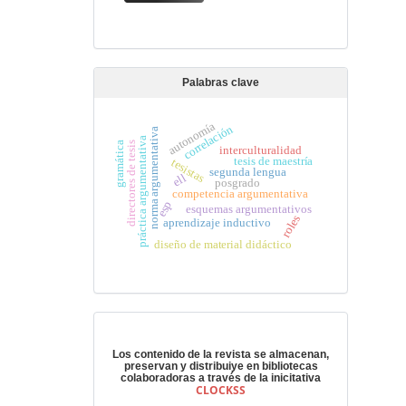
Palabras clave
autonomía
correlación
norma argumentativa
práctica argumentativa
gramática
directores de tesis
interculturalidad
tesis de maestría
tesistas
segunda lengua
ell
posgrado
competencia argumentativa
esp
esquemas argumentativos
roles
aprendizaje inductivo
diseño de material didáctico
Preservación digital
Los contenido de la revista se almacenan,
preservan y distribuiye en bibliotecas
colaboradoras a través de la inicitativa
CLOCKSS