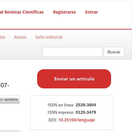
al Revistas Científicas
Registrarse
Entrar
íos
Avisos
Sello editorial
Buscar
E
n
Enviar un artículo
v
007-
i
a
r
Identificadores
ISSN en línea:
2539-3804
u
ISSN impreso:
0120-3479
n
10.25100/lenguaje
DOI:
a
r