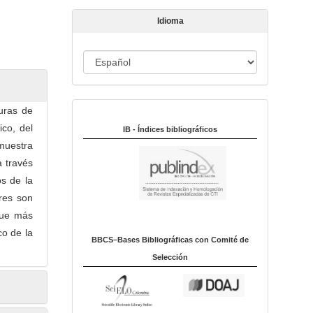
t
Idioma
í
c
u
I
l
d
o
i
turas de
Indexado en:
o
co, del
m
IB - Índices bibliográficos
muestra
a
a través
os de la
eres son
que más
o de la
BBCS–Bases Bibliográficas con Comité de
Selección