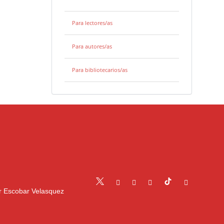
Para lectores/as
Para autores/as
Para bibliotecarios/as
r Escobar Velasquez