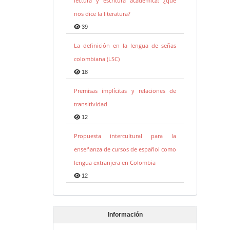
lectura y escritura académica: ¿qué
nos dice la literatura?
39
La definición en la lengua de señas
colombiana (LSC)
18
Premisas implícitas y relaciones de
transitividad
12
Propuesta intercultural para la
enseñanza de cursos de español como
lengua extranjera en Colombia
12
Información