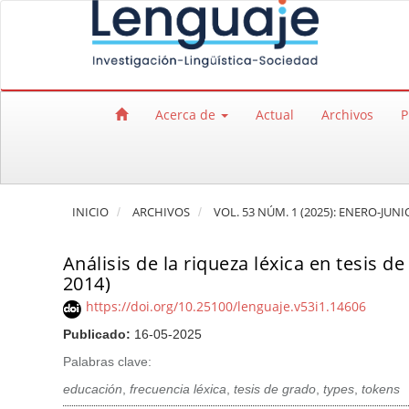
Salto rápido al contenido de la página
Navegación principal
Contenido principal
Barra lateral
Acerca de
Actual
Archivos
P
INICIO
ARCHIVOS
VOL. 53 NÚM. 1 (2025): ENERO-JUNI
Análisis de la riqueza léxica en tesis 
2014)
https://doi.org/10.25100/lenguaje.v53i1.14606
Publicado:
16-05-2025
Palabras clave:
educación
,
frecuencia léxica
,
tesis de grado
,
types
,
tokens