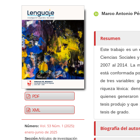
Barra lateral del artículo
Contenido princi
A
Marco Antonio Pé
u
t
o
r
Resumen
e
Este trabajo es un 
s
Ciencias Sociales 
/
2007 al 2014. La me
a
está conformada por
s
de tres variables: 
riqueza léxica: den
PDF
quienes generaron 
tesis produjo y que
XML
tesis de grado.
Vol. 53 Núm. 1 (2025):
Número:
Biografía del auto
enero-junio de 2025
Sección
Artículos de investigación