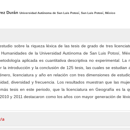
pal del artículo
rez Durán
Universidad Autónoma de San Luis Potosí, San Luis Potosí, México
estudio sobre la riqueza léxica de las tesis de grado de tres licencia
y Humanidades de la Universidad Autónoma de San Luis Potosí, Méxi
todología aplicada es cuantitativa descriptiva no experimental. La 
 la introducción y la conclusión de 125 tesis, las cuales se estudian 
género, licenciatura y año en relación con tres dimensiones de estudi
sidad, diversidad y frecuencia. Los resultados muestran que las muj
más tesis en este periodo, que la licenciatura en Geografía es la 
 2010 y 2011 destacaron como los años con mayor generación de léxic
r/a