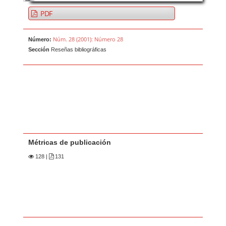
PDF
Núm. 28 (2001): Número 28
Número:
Sección
Reseñas bibliográficas
Métricas de publicación
128
|
131
Contenido principal del artículo
A