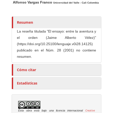
Alfonso Vargas Franco
u
Universidad del Valle - Cali Colombia
t
o
r
Resumen
e
La reseña titulada "El ensayo: entre la aventura y
s
el orden (Jaime Alberto Vélez)"
/
(https://doi.org/10.25100/lenguaje.v0i28.14125)
a
publicado en el Núm. 28 (2001) no contiene
s
resumen.
Cómo citar
Estadísticas
Creative
Esta obra está bajo una licencia internacional