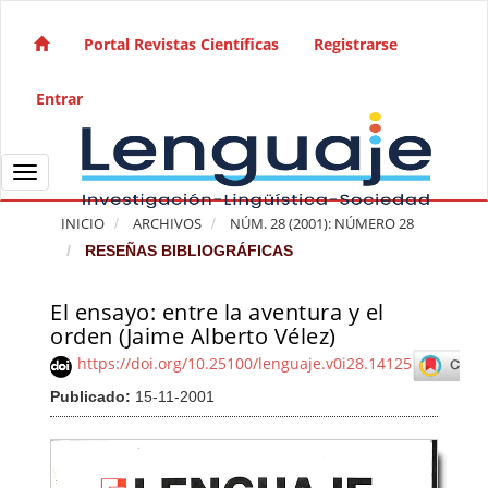
Salto rápido al contenido de la página
Navegación principal
Portal Revistas Científicas
Registrarse
Contenido principal
Barra lateral
Entrar
Toggle navigation
INICIO
ARCHIVOS
NÚM. 28 (2001): NÚMERO 28
RESEÑAS BIBLIOGRÁFICAS
El ensayo: entre la aventura y el
Barra lateral del artículo
orden (Jaime Alberto Vélez)
https://doi.org/10.25100/lenguaje.v0i28.14125
Publicado:
15-11-2001