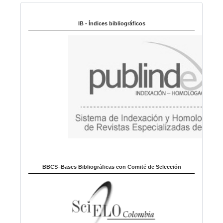
Indexado en:
o
m
IB - Índices bibliográficos
a
BBCS–Bases Bibliográficas con Comité de Selección