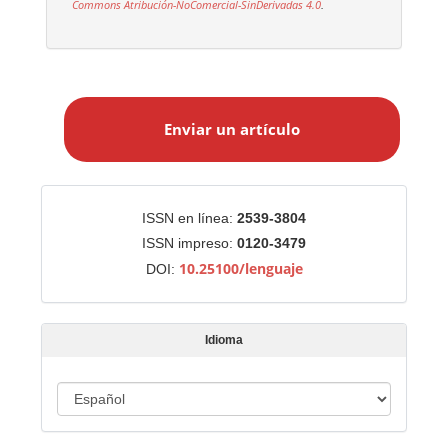
Commons Atribución-NoComercial-SinDerivadas 4.0
.
E
n
Enviar un artículo
v
i
a
r
Identificadores
ISSN en línea:
2539-3804
u
ISSN impreso:
0120-3479
n
10.25100/lenguaje
DOI:
a
r
t
Idioma
í
c
u
I
l
d
o
i