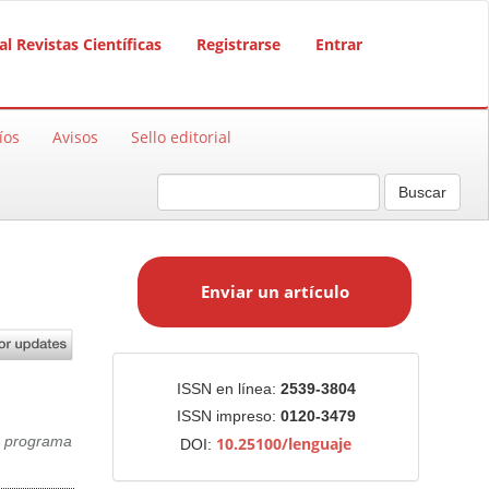
al Revistas Científicas
Registrarse
Entrar
íos
Avisos
Sello editorial
Buscar
E
n
Enviar un artículo
v
i
a
r
Identificadores
ISSN en línea:
2539-3804
u
ISSN impreso:
0120-3479
n
,
programa
10.25100/lenguaje
DOI:
a
r