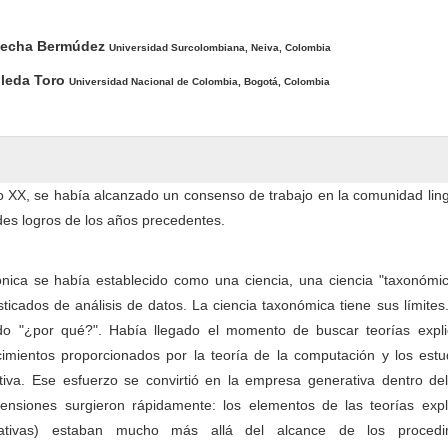
pal del artículo
hecha Bermúdez
Universidad Surcolombiana, Neiva, Colombia
leda Toro
Universidad Nacional de Colombia, Bogotá, Colombia
o XX, se había alcanzado un consenso de trabajo en la comunidad ling
es logros de los años precedentes.
rónica se había establecido como una ciencia, una ciencia "taxonómi
sticados de análisis de datos. La ciencia taxonómica tiene sus límite
o "¿por qué?". Había llegado el momento de buscar teorías explic
cimientos proporcionados por la teoría de la computación y los estu
ativa. Ese esfuerzo se convirtió en la empresa generativa dentro de
 tensiones surgieron rápidamente: los elementos de las teorías expl
rativas) estaban mucho más allá del alcance de los procedi