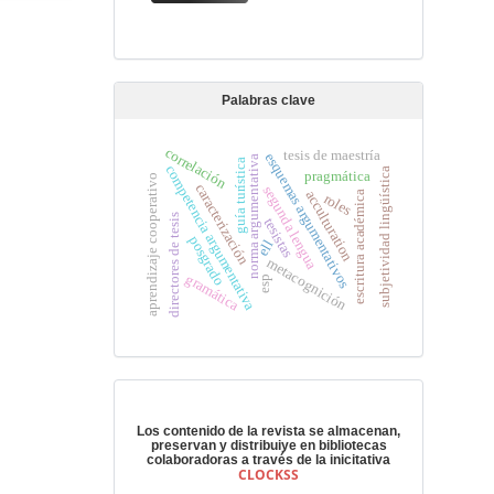
Palabras clave
correlación
tesis de maestría
esquemas argumentativos
norma argumentativa
guía turística
competencia argumentativa
subjetividad lingüística
pragmática
aprendizaje cooperativo
caracterización
segunda lengua
acculturation
escritura académica
roles
directores de tesis
tesistas
posgrado
ell
metacognición
gramática
esp
Preservación digital
Los contenido de la revista se almacenan,
preservan y distribuiye en bibliotecas
colaboradoras a través de la inicitativa
CLOCKSS