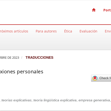
Port
róximos artículos
Para autores
Ética
Evaluación
Env
EMBRE DE 2023
TRADUCCIONES
exiones personales
,
teorías explicativas
,
teoría lingüística explicativa
,
empresa generativa