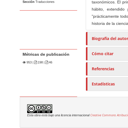
taxonómicos. El pri
Sección
Traducciones
hábito, extendido
"prácticamente todo
historia de la cienc
Biografía del auto
Cómo citar
Métricas de publicación
953
|
198 |
46
Referencias
Estadísticas
Creative Commons Atribuci
Esta obra está bajo una licencia internacional