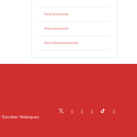
Para lectores/as
Para autores/as
Para bibliotecarios/as
r Escobar Velasquez