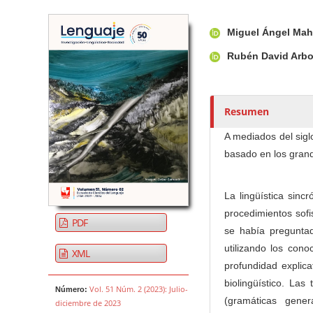
Barra lateral del artículo
Contenido princi
A
Miguel Ángel Ma
u
t
Rubén David Arbo
o
r
e
Resumen
s
/
A mediados del sigl
a
basado en los grand
s
La lingüística sinc
procedimientos sofi
PDF
se había preguntad
utilizando los cono
XML
profundidad explic
biolingüístico. Las
Vol. 51 Núm. 2 (2023): Julio-
Número:
(gramáticas gene
diciembre de 2023