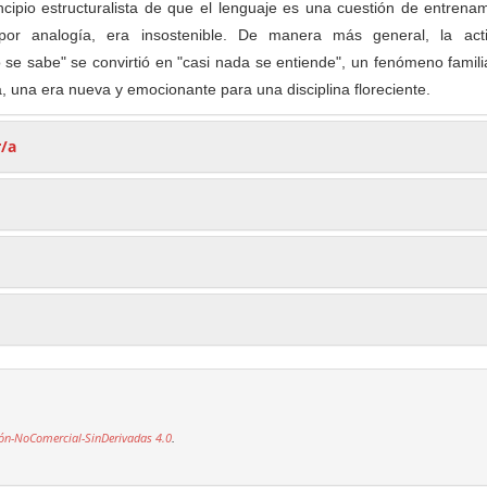
ncipio estructuralista de que el lenguaje es una cuestión de entrena
 por analogía, era insostenible. De manera más general, la act
 se sabe" se convirtió en "casi nada se entiende", un fenómeno famili
ia, una era nueva y emocionante para una disciplina floreciente.
r/a
ón-NoComercial-SinDerivadas 4.0
.