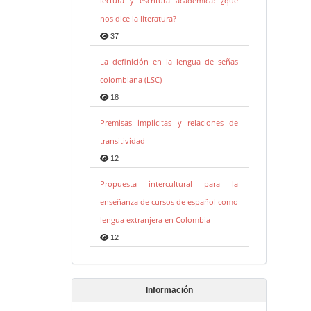
lectura y escritura académica: ¿qué
nos dice la literatura?
37
La definición en la lengua de señas
colombiana (LSC)
18
Premisas implícitas y relaciones de
transitividad
12
Propuesta intercultural para la
enseñanza de cursos de español como
lengua extranjera en Colombia
12
Información