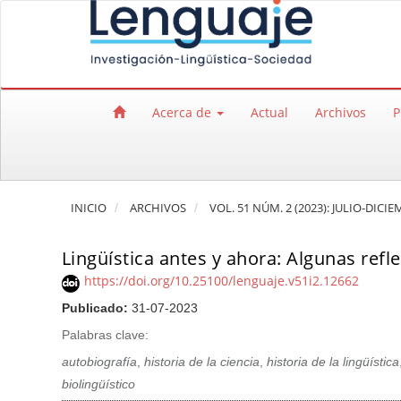
Salto rápido al contenido de la página
Navegación principal
Contenido principal
Barra lateral
Acerca de
Actual
Archivos
P
INICIO
ARCHIVOS
VOL. 51 NÚM. 2 (2023): JULIO-DICI
Lingüística antes y ahora: Algunas refl
https://doi.org/10.25100/lenguaje.v51i2.12662
Publicado:
31-07-2023
Palabras clave:
autobiografía
,
historia de la ciencia
,
historia de la lingüística
biolingüístico