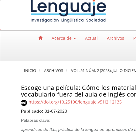
Salto rápido al contenido de la página
Navegación principal
Contenido principal
Barra lateral
Acerca de
Actual
Archivos
P
INICIO
ARCHIVOS
VOL. 51 NÚM. 2 (2023): JULIO-DICI
Escoge una película: Cómo los material
vocabulario fuera del aula de inglés co
https://doi.org/10.25100/lenguaje.v51i2.12135
Publicado:
31-07-2023
Palabras clave:
aprendices de ILE
,
práctica de la lengua en aprendices de 