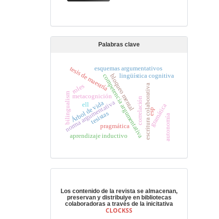
Palabras clave
esquemas argumentativos
tesis de maestría
lingüística cognitiva
competencia argumentativa
bloqueo mental
roles
escritura colaborativa
bilingualism
metacognición
correlación
norma argumentativa
Árbol de vida
ell
gramática
esp
tesistas
autonomía
pragmática
aprendizaje inductivo
Preservación digital
Los contenido de la revista se almacenan,
preservan y distribuiye en bibliotecas
colaboradoras a través de la inicitativa
CLOCKSS