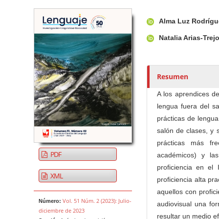
Barra lateral del artículo
Contenido princi
A
Alma Luz Rodrígu
u
t
Natalia Arias-Trej
o
r
e
Resumen
s
/
A los aprendices de
a
lengua fuera del sa
s
prácticas de lengua
salón de clases, y 
prácticas más fre
PDF
académicos) y las
proficiencia en e
XML
proficiencia alta pr
aquellos con profic
Vol. 51 Núm. 2 (2023): Julio-
Número:
audiovisual una for
diciembre de 2023
resultar un medio ef