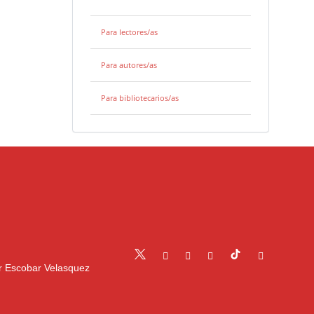
Para lectores/as
Para autores/as
Para bibliotecarios/as
r Escobar Velasquez