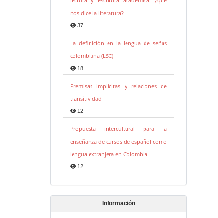
lectura y escritura académica: ¿qué
nos dice la literatura?
37
La definición en la lengua de señas
colombiana (LSC)
18
Premisas implícitas y relaciones de
transitividad
12
Propuesta intercultural para la
enseñanza de cursos de español como
lengua extranjera en Colombia
12
Información