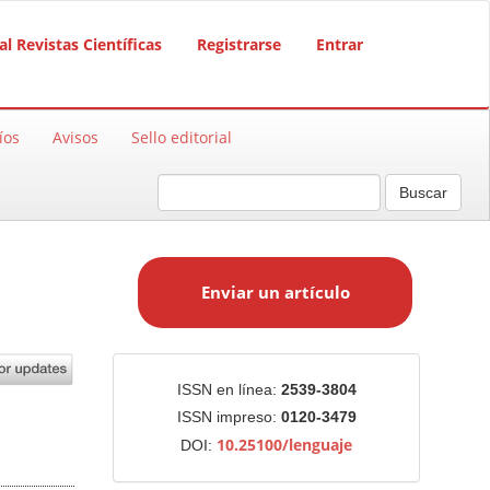
al Revistas Científicas
Registrarse
Entrar
íos
Avisos
Sello editorial
Buscar
E
n
Enviar un artículo
v
i
a
r
Identificadores
ISSN en línea:
2539-3804
u
ISSN impreso:
0120-3479
n
10.25100/lenguaje
DOI:
a
r