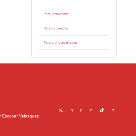
Para lectores/as
Para autores/as
Para bibliotecarios/as
r Escobar Velasquez