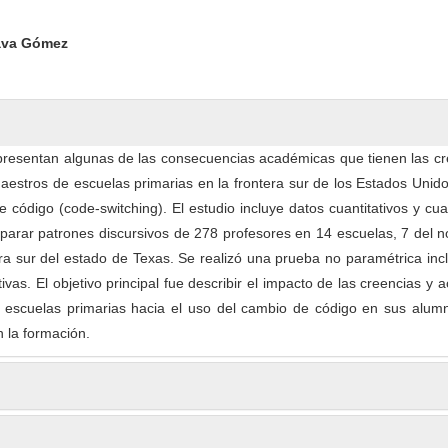
pal del artículo
ava Gómez
presentan algunas de las consecuencias académicas que tienen las cr
maestros de escuelas primarias en la frontera sur de los Estados Unid
 código (code-switching). El estudio incluye datos cuantitativos y cual
parar patrones discursivos de 278 profesores en 14 escuelas, 7 del n
tera sur del estado de Texas. Se realizó una prueba no paramétrica in
tivas. El objetivo principal fue describir el impacto de las creencias y a
 escuelas primarias hacia el uso del cambio de código en sus alumn
 la formación.