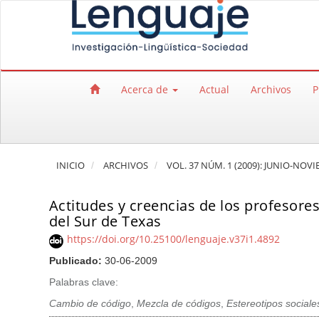
Salto rápido al contenido de la página
Navegación principal
Contenido principal
Barra lateral
Acerca de
Actual
Archivos
P
INICIO
ARCHIVOS
VOL. 37 NÚM. 1 (2009): JUNIO-NOV
Actitudes y creencias de los profesores
del Sur de Texas
https://doi.org/10.25100/lenguaje.v37i1.4892
Publicado:
30-06-2009
Palabras clave:
Cambio de código
,
Mezcla de códigos
,
Estereotipos sociale