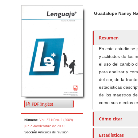
Barra lateral del artículo
Contenido princi
A
Guadalupe Nancy N
u
t
o
r
Resumen
e
En este estudio se 
s
y actitudes de los 
/
el uso del cambio de
a
para analizar y com
s
del sur, de la fron
estadísticas descrip
de los maestros de
como sus efectos en
PDF (Inglés)
Cómo citar
Vol. 37 Núm. 1 (2009):
Número:
junio-noviembre de 2009
Sección
Artículos de revisión
Estadísticas