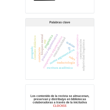
Palabras clave
práctica argumentativa
pragmática
bloqueo mental
aprendizaje cooperativo
competencia argumentativa
contrato didáctico
interculturalidad
caracterización
esp
subjetividad lingüística
tesistas
posgrado
ell
correlación
norma argumentativa
roles
traductología
escritura académica
Preservación digital
Los contenido de la revista se almacenan,
preservan y distribuiye en bibliotecas
colaboradoras a través de la inicitativa
CLOCKSS