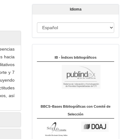
t
Idioma
í
c
u
I
l
d
o
i
eencias
Indexado en:
o
os hacia
m
IB - Índices bibliográficos
itativos
a
orte y 7
cluyendo
ctitudes
os, así
BBCS–Bases Bibliográficas con Comité de
Selección