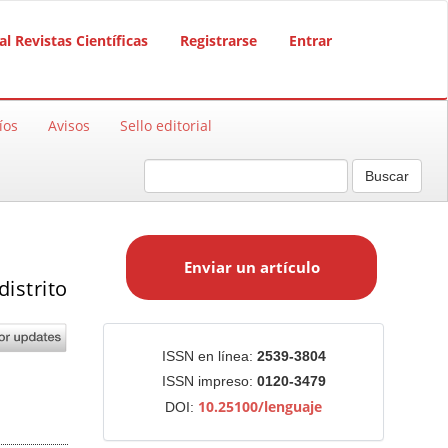
al Revistas Científicas
Registrarse
Entrar
íos
Avisos
Sello editorial
Buscar
E
n
Enviar un artículo
v
istrito
i
a
r
Identificadores
ISSN en línea:
2539-3804
u
ISSN impreso:
0120-3479
n
10.25100/lenguaje
DOI:
a
r