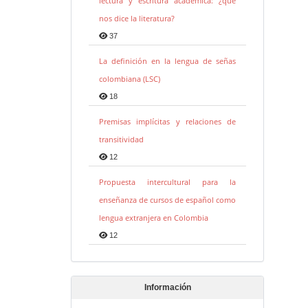
lectura y escritura académica: ¿qué
nos dice la literatura?
37
La definición en la lengua de señas
colombiana (LSC)
18
Premisas implícitas y relaciones de
transitividad
12
Propuesta intercultural para la
enseñanza de cursos de español como
lengua extranjera en Colombia
12
Información