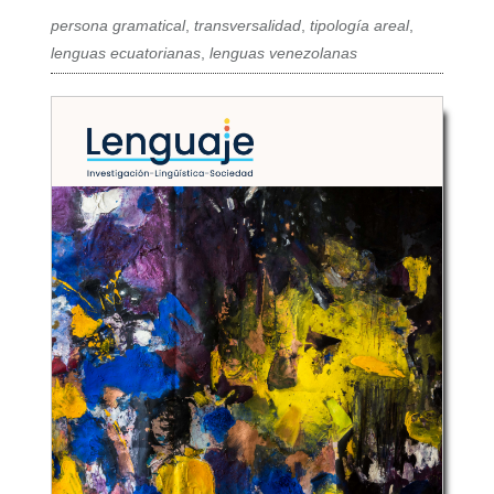
persona gramatical
,
transversalidad
,
tipología areal
,
lenguas ecuatorianas
,
lenguas venezolanas