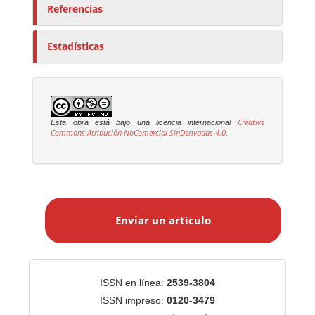
Referencias
Estadísticas
Creative
Esta obra está bajo una licencia internacional
Commons Atribución-NoComercial-SinDerivadas 4.0
.
E
n
Enviar un artículo
v
i
a
r
Identificadores
ISSN en línea:
2539-3804
u
ISSN impreso:
0120-3479
n