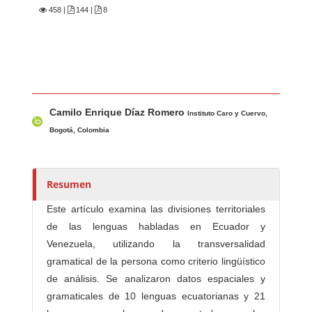
458
|
144 |
8
Contenido principal del artículo
A
Camilo Enrique Díaz Romero
u
Instituto Caro y Cuervo,
t
Bogotá, Colombia
o
r
e
Resumen
s
Este artículo examina las divisiones territoriales
/
de las lenguas habladas en Ecuador y
a
Venezuela, utilizando la transversalidad
s
gramatical de la persona como criterio lingüístico
de análisis. Se analizaron datos espaciales y
gramaticales de 10 lenguas ecuatorianas y 21