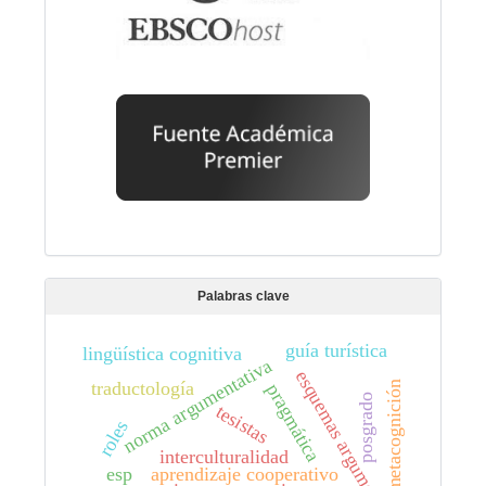
Palabras clave
guía turística
lingüística cognitiva
norma argumentativa
esquemas argumentativos
traductología
metacognición
pragmática
posgrado
tesistas
roles
interculturalidad
esp
aprendizaje cooperativo