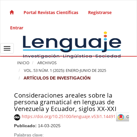
Salto rápido al contenido de la página
Navegación principal
Portal Revistas Científicas
Registrarse
Contenido principal
Barra lateral
Entrar
Toggle navigation
INICIO
ARCHIVOS
VOL. 53 NÚM. 1 (2025): ENERO-JUNIO DE 2025
ARTÍCULOS DE INVESTIGACIÓN
Consideraciones areales sobre la
Barra lateral del artículo
persona gramatical en lenguas de
Venezuela y Ecuador, siglos XX-XXI
https://doi.org/10.25100/lenguaje.v53i1.14491
Publicado:
14-03-2025
Palabras clave: