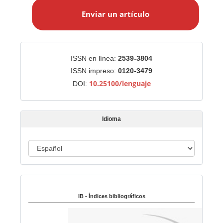
n
Enviar un artículo
v
i
a
r
Identificadores
ISSN en línea:
2539-3804
u
ISSN impreso:
0120-3479
n
10.25100/lenguaje
DOI:
a
r
t
Idioma
í
c
u
I
l
d
o
i
Indexado en:
o
m
IB - Índices bibliográficos
a