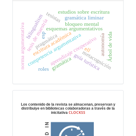
estudios sobre escritura
tesistas
bilingualism
gramática liminar
tesis de maestría
bloqueo mental
norma argumentativa
esquemas argumentativos
escritura académica
Árbol de vida
esp
competencia argumentativa
pragmática
autonomía
aprendizaje cooperativo
ell
metacognición
guía turística
gramática
roles
Preservación digital
Los contenido de la revista se almacenan, preservan y
distribuiye en bibliotecas colaboradoras a través de la
CLOCKSS
inicitativa