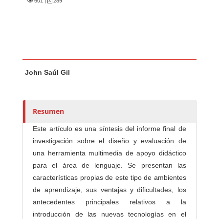
601
|
289
Contenido principal del artículo
A
John Saúl Gil
u
t
o
r
Resumen
e
Este artículo es una síntesis del informe final de
s
investigación sobre el diseño y evaluación de
/
una herramienta multimedia de apoyo didáctico
a
para el área de lenguaje. Se presentan las
s
características propias de este tipo de ambientes
de aprendizaje, sus ventajas y dificultades, los
antecedentes principales relativos a la
introducción de las nuevas tecnologías en el