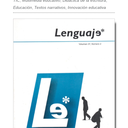
TIC
,
Multimedia educativo
,
Didáctica de la escritura
,
Educación
,
Textos narrativos
,
Innovación educativa