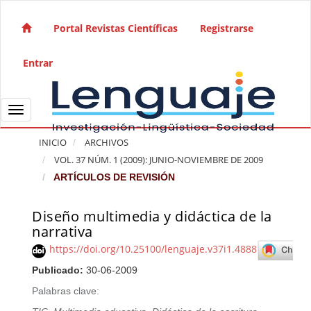
Salto rápido al contenido de la página
Navegación principal
Portal Revistas Científicas
Registrarse
Contenido principal
Barra lateral
Entrar
Toggle navigation
INICIO
ARCHIVOS
VOL. 37 NÚM. 1 (2009): JUNIO-NOVIEMBRE DE 2009
ARTÍCULOS DE REVISIÓN
Diseño multimedia y didáctica de la
Barra lateral del artículo
narrativa
https://doi.org/10.25100/lenguaje.v37i1.4888
Publicado:
30-06-2009
Palabras clave: