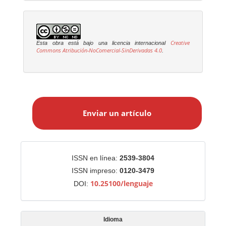
Creative
Esta obra está bajo una licencia internacional
Commons Atribución-NoComercial-SinDerivadas 4.0
.
E
n
Enviar un artículo
v
i
a
r
Identificadores
ISSN en línea:
2539-3804
u
ISSN impreso:
0120-3479
n
10.25100/lenguaje
DOI:
a
r
t
Idioma
í