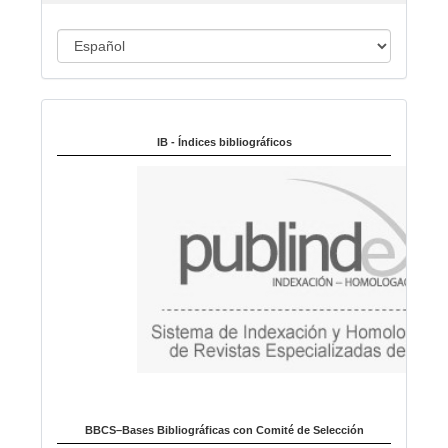
c
u
I
l
d
o
i
Indexado en:
o
m
IB - Índices bibliográficos
a
BBCS–Bases Bibliográficas con Comité de Selección