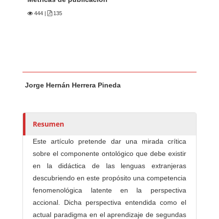
444
|
135
Contenido principal del artículo
A
Jorge Hernán Herrera Pineda
u
t
o
r
Resumen
e
Este artículo pretende dar una mirada crítica
s
sobre el componente ontológico que debe existir
/
en la didáctica de las lenguas extranjeras
a
descubriendo en este propósito una competencia
s
fenomenológica latente en la perspectiva
accional. Dicha perspectiva entendida como el
actual paradigma en el aprendizaje de segundas