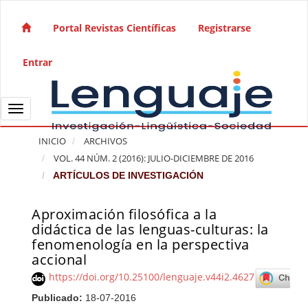
Salto rápido al contenido de la página
Navegación principal
Portal Revistas Científicas
Registrarse
Contenido principal
Barra lateral
Entrar
Toggle navigation
INICIO
ARCHIVOS
VOL. 44 NÚM. 2 (2016): JULIO-DICIEMBRE DE 2016
ARTÍCULOS DE INVESTIGACIÓN
Aproximación filosófica a la
Barra lateral del artículo
didáctica de las lenguas-culturas: la
fenomenología en la perspectiva
accional
https://doi.org/10.25100/lenguaje.v44i2.4627
Publicado:
18-07-2016