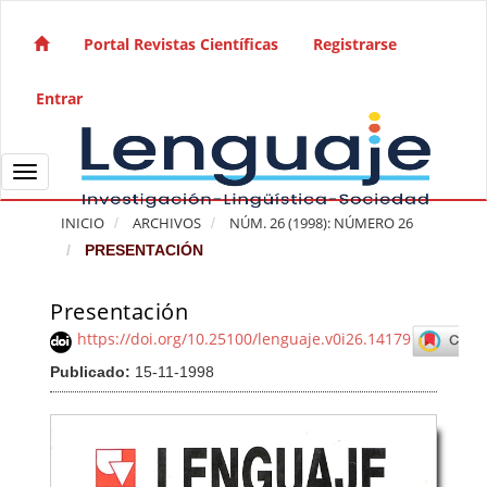
Salto rápido al contenido de la página
Navegación principal
Portal Revistas Científicas
Registrarse
Contenido principal
Barra lateral
Entrar
Toggle navigation
INICIO
ARCHIVOS
NÚM. 26 (1998): NÚMERO 26
PRESENTACIÓN
Presentación
Barra lateral del artículo
https://doi.org/10.25100/lenguaje.v0i26.14179
Publicado:
15-11-1998