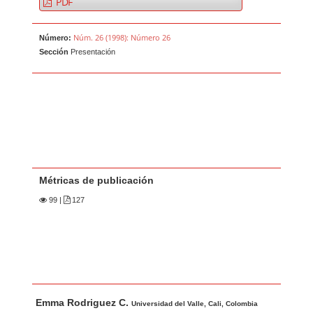
PDF
Núm. 26 (1998): Número 26
Número:
Sección
Presentación
Métricas de publicación
99
|
127
Contenido principal del artículo
A
Emma Rodriguez C.
u
Universidad del Valle, Cali, Colombia