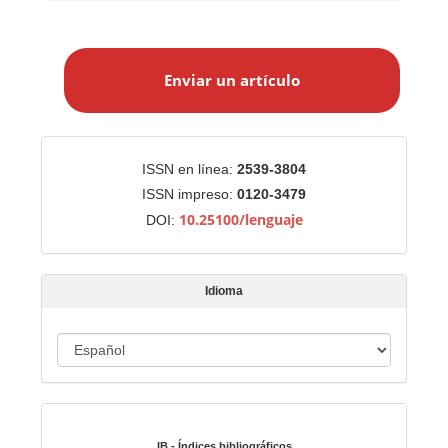
E
n
Enviar un artículo
v
i
a
r
Identificadores
ISSN en línea:
2539-3804
u
ISSN impreso:
0120-3479
n
10.25100/lenguaje
DOI:
a
r
t
Idioma
í
c
u
I
l
d
o
i
Indexado en:
o
m
IB - Índices bibliográficos