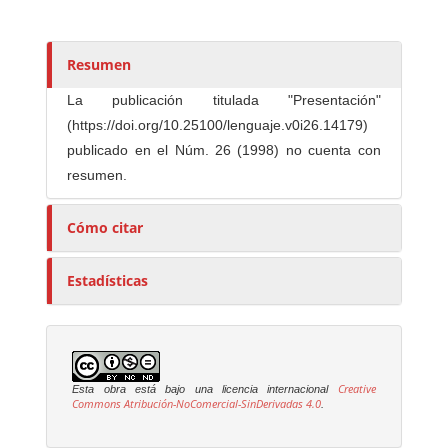
t
o
r
Resumen
e
La publicación titulada "Presentación"
s
(https://doi.org/10.25100/lenguaje.v0i26.14179)
/
publicado en el Núm. 26 (1998) no cuenta con
a
resumen.
s
Cómo citar
Estadísticas
Creative
Esta obra está bajo una licencia internacional
Commons Atribución-NoComercial-SinDerivadas 4.0
.