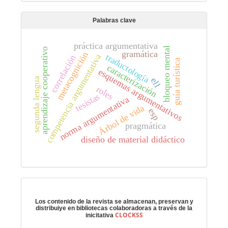
Palabras clave
práctica argumentativa
bloqueo mental
aprendizaje cooperativo
gramática
metacognición
traductología
competencia argumentativa
correlación
guía turística
caracterización
esquemas argumentativos
segunda lengua
ell
roles
tesistas
norma argumentativa
Árbol de vida
esp
pragmática
diseño de material didáctico
Preservación digital
Los contenido de la revista se almacenan, preservan y
distribuiye en bibliotecas colaboradoras a través de la
CLOCKSS
inicitativa