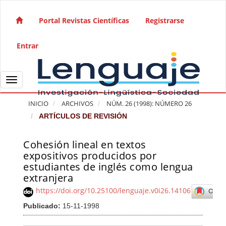
Salto rápido al contenido de la página
Navegación principal
Portal Revistas Científicas
Registrarse
Contenido principal
Barra lateral
Entrar
Toggle navigation
INICIO
ARCHIVOS
NÚM. 26 (1998): NÚMERO 26
ARTÍCULOS DE REVISIÓN
Cohesión lineal en textos
Barra lateral del artículo
expositivos producidos por
estudiantes de inglés como lengua
extranjera
https://doi.org/10.25100/lenguaje.v0i26.14106
Publicado:
15-11-1998