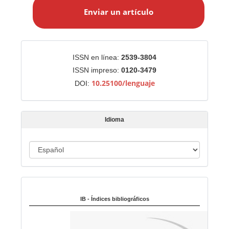
n
Enviar un artículo
v
i
a
r
Identificadores
ISSN en línea:
2539-3804
u
ISSN impreso:
0120-3479
n
10.25100/lenguaje
DOI:
a
r
t
Idioma
í
c
u
I
l
d
o
i
Indexado en:
o
m
IB - Índices bibliográficos
a