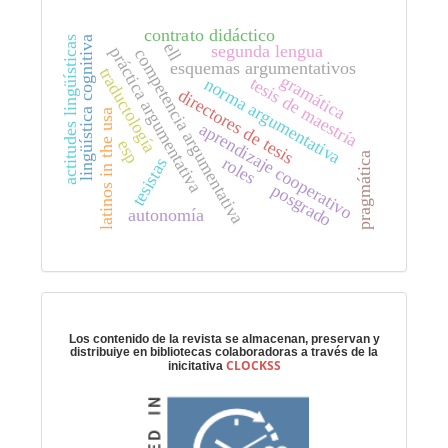
contrato didáctico
lingüística cognitiva
actitudes lingüísticas
ell
segunda lengua
práctica argumentativa
competencia argumentativa
esquemas argumentativos
traductología
gramática
tesis de maestría
norma argumentativa
directores de tesis
latinos in the usa
aprendizaje cooperativo
esp
pragmática
roles
tesistas
posgrado
autonomía
Preservación digital
Los contenido de la revista se almacenan, preservan y
distribuiye en bibliotecas colaboradoras a través de la
CLOCKSS
inicitativa