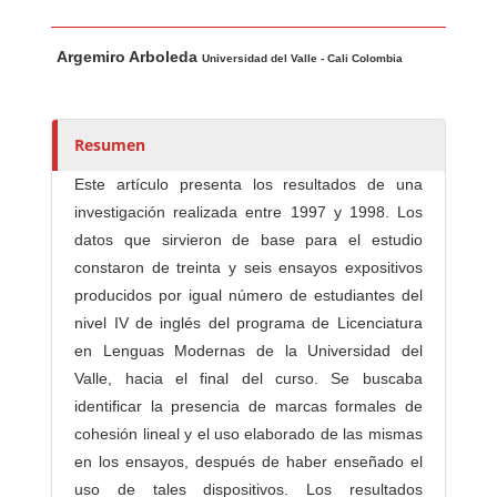
Contenido principal del artículo
A
Argemiro Arboleda
u
Universidad del Valle - Cali Colombia
t
o
r
Resumen
e
Este artículo presenta los resultados de una
s
investigación realizada entre 1997 y 1998. Los
/
datos que sirvieron de base para el estudio
a
constaron de treinta y seis ensayos expositivos
s
producidos por igual número de estudiantes del
nivel IV de inglés del programa de Licenciatura
en Lenguas Modernas de la Universidad del
Valle, hacia el final del curso. Se buscaba
identificar la presencia de marcas formales de
cohesión lineal y el uso elaborado de las mismas
en los ensayos, después de haber enseñado el
uso de tales dispositivos. Los resultados