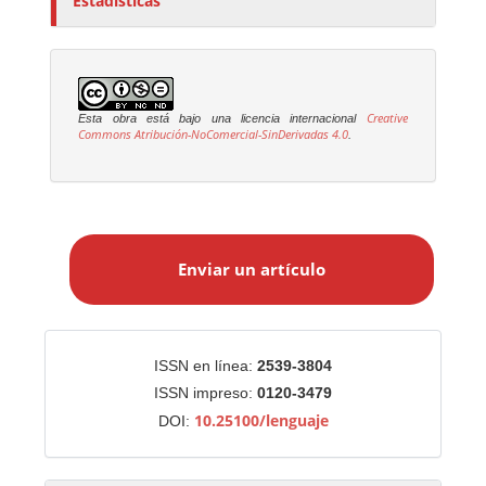
Estadísticas
Creative
Esta obra está bajo una licencia internacional
Commons Atribución-NoComercial-SinDerivadas 4.0
.
E
n
Enviar un artículo
v
i
a
r
Identificadores
ISSN en línea:
2539-3804
u
ISSN impreso:
0120-3479
n
10.25100/lenguaje
DOI:
a
r
t