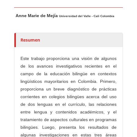
Contenido principal del artículo
A
Anne Marie de Mejía
u
Universidad del Valle - Cali Colombia
t
o
r
Resumen
e
s
Este trabajo proporciona una visión de algunos
/
de los avances investigativos recientes en el
a
campo de la educación bilingüe en contextos
s
lingüísticos mayoritarios en Colombia. Primero,
proporciona un breve diagnóstico de prácticas
corrientes en colegios bilingües acerca del uso
de dos lenguas en el currículo, las relaciones
entre lengua y contenidos académicos, y el
tratamiento de aspectos culturales en programas
bilingües. Luego, presenta los resultados de
algunas investigaciones en estas tres áreas