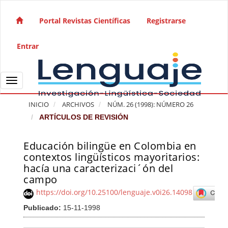
Salto rápido al contenido de la página
Navegación principal
Portal Revistas Científicas
Registrarse
Contenido principal
Barra lateral
Entrar
Toggle navigation
INICIO
ARCHIVOS
NÚM. 26 (1998): NÚMERO 26
ARTÍCULOS DE REVISIÓN
Educación bilingüe en Colombia en
Barra lateral del artículo
contextos lingüísticos mayoritarios:
hacía una caracterizaci´ón del
campo
https://doi.org/10.25100/lenguaje.v0i26.14098
Publicado:
15-11-1998