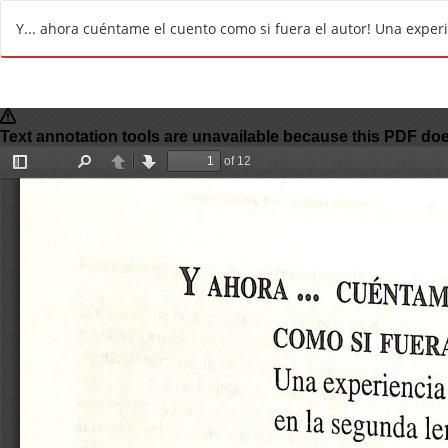
V
Y... ahora cuéntame el cuento como si fuera el autor! Una expe
o
l
v
e
r
a
l
o
s
d
e
t
a
l
l
e
s