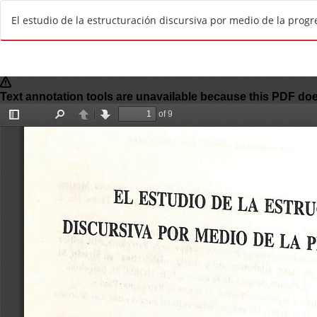
V
El estudio de la estructuración discursiva por medio de la progr
o
l
v
e
r
a
l
o
s
d
e
t
a
l
l
e
s