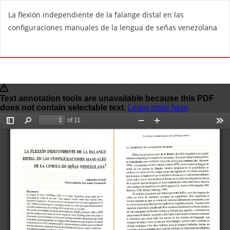
V
La flexión independiente de la falange distal en las
o
configuraciones manuales de la lengua de señas venezolana
l
v
De
D
e
e
r
s
a
c
l
a
o
r
s
g
d
a
e
r
t
P
a
D
l
F
l
e
s