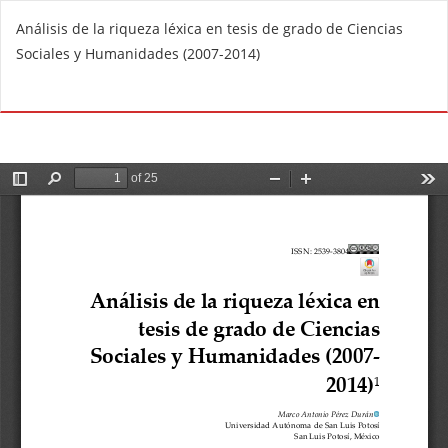
V
Análisis de la riqueza léxica en tesis de grado de Ciencias
o
Sociales y Humanidades (2007-2014)
l
v
De
D
e
e
r
s
a
c
l
a
o
r
s
g
d
a
e
r
t
P
a
D
l
F
l
e
s