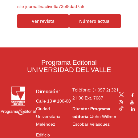
site.journalInactive6a73ef8dad7a5
Ver revista
Número actual
Programa Editorial
UNIVERSIDAD DEL VALLE
Teléfono: (+ 057 2) 321
Dirección:
21 00
Ext. 7687
Calle 13 # 100-00
Ciudad
Director Programa
Universitaria
editorial:
John Willmer
Meléndez
Escobar Velasquez
Edificio