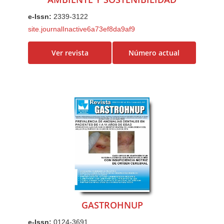
e-Issn:
2339-3122
site.journalInactive6a73ef8da9af9
Ver revista
Número actual
GASTROHNUP
e-Issn:
0124-3691