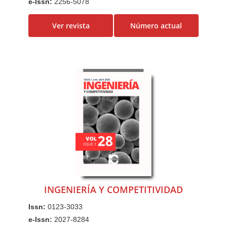
e-Issn:
2256-5078
a
Ver revista
Número actual
l
B
a
r
r
a
l
a
t
e
r
a
l
INGENIERÍA Y COMPETITIVIDAD
Issn:
0123-3033
e-Issn:
2027-8284