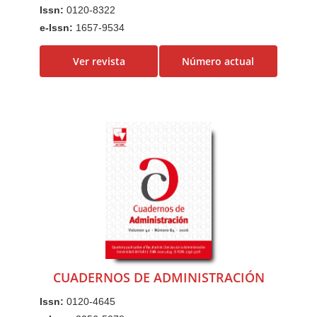
a
Issn:
0120-8322
l
e-Issn:
1657-9534
C
o
Ver revista
Número actual
n
t
e
n
i
d
o
p
r
i
n
CUADERNOS DE ADMINISTRACIÓN
c
i
Issn:
0120-4645
p