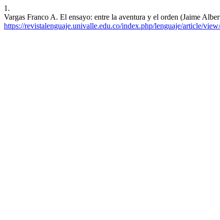
1.
Vargas Franco A. El ensayo: entre la aventura y el orden (Jaime Alber
https://revistalenguaje.univalle.edu.co/index.php/lenguaje/article/vie