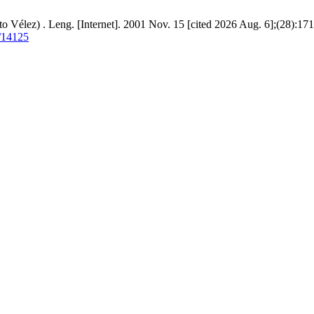
to Vélez) . Leng. [Internet]. 2001 Nov. 15 [cited 2026 Aug. 6];(28):171
w/14125