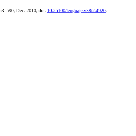
 563–590, Dec. 2010, doi:
10.25100/lenguaje.v38i2.4920
.