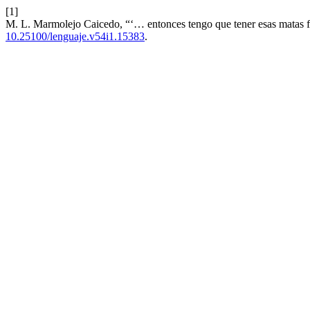
[1]
M. L. Marmolejo Caicedo, “‘… entonces tengo que tener esas matas 
10.25100/lenguaje.v54i1.15383
.