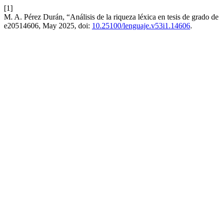
[1]
M. A. Pérez Durán, “Análisis de la riqueza léxica en tesis de grado
e20514606, May 2025, doi:
10.25100/lenguaje.v53i1.14606
.