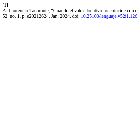
[1]
A. Laurencio Tacoronte, “Cuando el valor ilocutivo no coincide con e
52, no. 1, p. e20212624, Jan. 2024, doi:
10.25100/lenguaje.v52i1.12