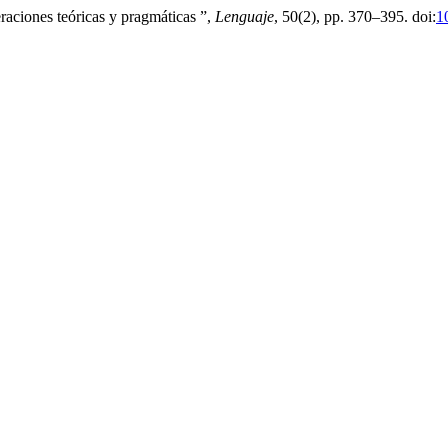
raciones teóricas y pragmáticas ”,
Lenguaje
, 50(2), pp. 370–395. doi:
1