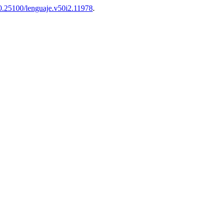
0.25100/lenguaje.v50i2.11978
.