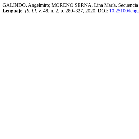
GALINDO, Angelmiro; MORENO SERNA, Lina María. Secuencia didáctica
Lenguaje
,
[S. l.]
, v. 48, n. 2, p. 289–327, 2020. DOI:
10.25100/leng