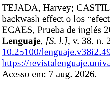
TEJADA, Harvey; CASTIL
backwash effect o los “efec
ECAES, Prueba de inglés 200
Lenguaje
,
[S. l.]
, v. 38, n.
10.25100/lenguaje.v38i2.4
https://revistalenguaje.uni
Acesso em: 7 aug. 2026.