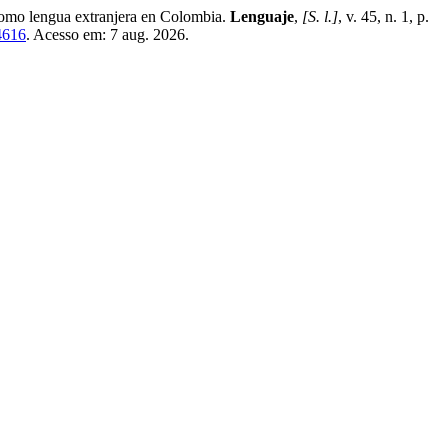
mo lengua extranjera en Colombia.
Lenguaje
,
[S. l.]
, v. 45, n. 1, p.
/4616
. Acesso em: 7 aug. 2026.